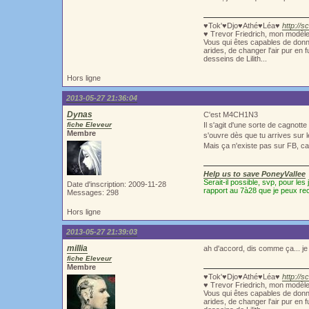
♥Tok'♥Djo♥Athé♥Léa♥
http://s
♥ Trevor Friedrich, mon modèl
Vous qui êtes capables de donne
arides, de changer l'air pur en 
desseins de Lilith...
Hors ligne
2013-05-27 21:36:04
Dynas
C'est M4CH1N3
fiche Eleveur
Il s'agit d'une sorte de cagnott
Membre
s'ouvre dès que tu arrives sur le
Mais ça n'existe pas sur FB, car
Help us to save PoneyVallee
Serait-il possible, svp, pour l
Date d'inscription: 2009-11-28
rapport au 7à28 que je peux recev
Messages: 298
Hors ligne
2013-05-27 21:39:03
millia
ah d'accord, dis comme ça... je 
fiche Eleveur
Membre
♥Tok'♥Djo♥Athé♥Léa♥
http://s
♥ Trevor Friedrich, mon modèl
Vous qui êtes capables de donne
arides, de changer l'air pur en 