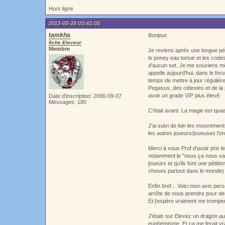
Hors ligne
2013-05-28 03:42:05
tamkha
Bonjour.
fiche Eleveur
Membre
Je reviens après une longue pér
le poney eau tortue et les code
d'aucun set. Je me souviens m
appelle aujourd'hui, dans le fo
temps de mettre à jour régulière
Pegasus, des célestes et de la 
avoir un grade VIP plus élevé.
Date d'inscription: 2006-09-07
Messages: 180
C'était avant. La magie est quas
J'ai suivi de loin les mouvements
les autres joueurs/joueuses l'ont 
Merci à vous Prof d'avoir pris l
notamment le "nous ça nous va t
joueurs et qu'ils font une pétit
choses partout dans le monde) p
Enfin bref... Voici mon avis pers
arrête de nous prendre pour des 
Et j'espère vraiment me tromper
J'étais sur Elevez un dragon aus
euphémisme. Et ça me ferait vr