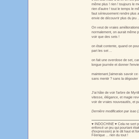
même plus ! rien ! toujours le 
rien d'autre ! tout le temps le m
faut sérieusement rendre plus ac
envie de découvrir plus du jeu .
On veut de vraies amélioration
normalement, on aurait même pa
voir que des sets !
on était contente, quand on pou
part les set ...
on fait une overdose de set, c
longue journée et donner l'envie
maintenant j'aimerais savoir ce
sans mentir ? sans la dégouter
J'ai hâte de voir l'arbre de Myrt
vitesse, élégance, et magie reve
voir de vraies nouveautés, et p
Dernière modification par isao 
♥ INDOCHINE ♥ Cela ne sert plus à
enfoncé un jeu qui pourtant éta
d'expression) je le dit haut et f
Féerique ... rien du tout !