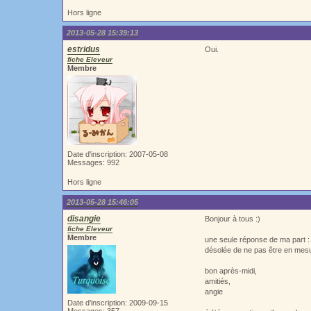
Hors ligne
2013-05-28 15:39:13
estridus
Oui.
fiche Eleveur
Membre
Date d'inscription: 2007-05-08
Messages: 992
Hors ligne
2013-05-28 15:46:05
disangie
Bonjour à tous :)
fiche Eleveur
Membre
une seule réponse de ma part : 
désolée de ne pas être en mesur
bon après-midi,
amitiés,
angie
Date d'inscription: 2009-09-15