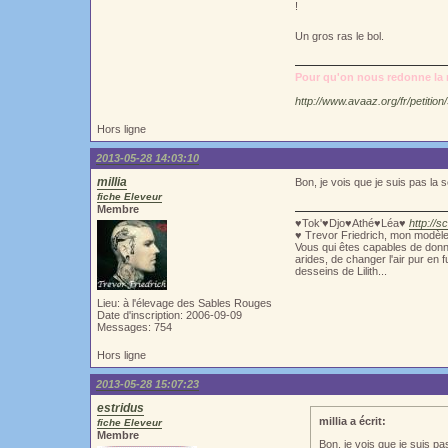
!
Un gros ras le bol.
Pour qu'on nous redonne la m
http://www.avaaz.org/fr/petiti
Hors ligne
2013-05-28 14:03:10
millia
Bon, je vois que je suis pas la 
fiche Eleveur
Membre
♥Tok'♥Djo♥Athé♥Léa♥
http://s
♥ Trevor Friedrich, mon modèl
Vous qui êtes capables de donne
arides, de changer l'air pur en 
desseins de Lilith...
Lieu: à l'élevage des Sables Rouges
Date d'inscription: 2006-09-09
Messages: 754
Hors ligne
2013-05-28 15:07:23
estridus
millia a écrit:
fiche Eleveur
Membre
Bon, je vois que je suis p