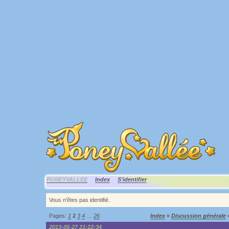
PONEYVALLEE
Index
S'identifier
Vous n'êtes pas identifié.
Pages:
1
2
3
4
…
26
Index
»
Discussion générale
»
2013-05-27 21:22:34