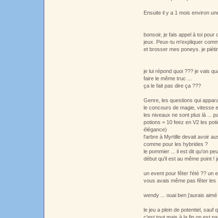
Ensuite il y a 1 mois environ 
bonsoir, je fais appel à toi pour
jeux. Peux-tu m'expliquer comm
et brosser mes poneys. je piétin
je lui répond quoi ??? je vais qu
faire le même truc ...
ça le fait pas dire ça ???
Genre, les questions qui appara
le concours de magie, vitesse et
les niveaux ne sont plus là ... 
potions = 10 feez en V2 les poti
élégance)
l'arbre à Myrtille devait avoir 
comme pour les hybrides ?
le pommier ... il est dit qu'on p
début qu'il est au même point !
un event pour fêter l'été ?? un 
vous avais même pas fêter les 1
wendy ... ouai ben j'aurais aimé 
le jeu a plein de potentiel, sau
c'est tout mais à la fin on est p