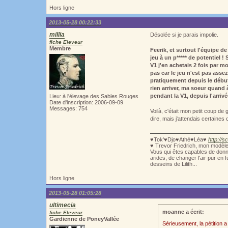
Hors ligne
2013-05-28 00:22:33
millia
Désolée si je parais impolie.
fiche Eleveur
Membre
Feerik, et surtout l'équipe d
jeu à un p***** de potentiel 
V1 j'en achetais 2 fois par m
pas car le jeu n'est pas asse
pratiquement depuis le début,
rien arriver, ma soeur quand à
pendant la V1, depuis l'arrivé
Lieu: à l'élevage des Sables Rouges
Date d'inscription: 2006-09-09
Messages: 754
Voilà, c'était mon petit coup de
dire, mais j'attendais certaines 
♥Tok'♥Djo♥Athé♥Léa♥
http://s
♥ Trevor Friedrich, mon modèl
Vous qui êtes capables de donne
arides, de changer l'air pur en 
desseins de Lilith...
Hors ligne
2013-05-28 01:05:28
ultimecia
moanne a écrit:
fiche Eleveur
Gardienne de PoneyVallée
Sérieusement, la pétition 