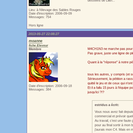
desseins de Lilith...
Lieu: à l'élevage des Sables Rouges
Date d'inscription: 2006-09-09
Messages: 754
Hors ligne
2013-05-27 22:08:27
moanne
fiche Eleveur
M4CH1N3 ne marche pas pour moi 
Membre
Pas grave, juste une ligne de pl
Quant à la "réponse" à notre pét
tous les autres, y compris (et s
Sérieusement, la pétition a ras
quitté le jeu et de ceux qui n'o
Date d'inscription: 2006-09-18
Et il a fallu 15 jours à l'équi
Messages: 384
jusqu'ici ?!?
estridus a écrit:
Vous nous avez fait depuis
commercial et prévoir quelq
Au travail, c’est une faute
pour au final sortir à mon b
j'aurais mon C4. Mais en ma