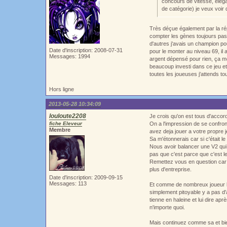
concours de vitesse, éléga
de catégorie) je veux voir
Très déçue également par la rép
compter les gènes toujours pas
d'autres j'avais un champion pou
Date d'inscription: 2008-07-31
pour le monter au niveau 69, il 
Messages: 1994
argent dépensé pour rien, ça me 
beaucoup investi dans ce jeu e
toutes les joueuses j'attends t
Hors ligne
2013-05-28 10:34:09
louloute2208
Je crois qu'on est tous d'accord
fiche Eleveur
On a l'impression de se confro
Membre
avez deja jouer a votre propre j
Sa m'étonnerais car si c'était l
Nous avoir balancer une V2 qui
pas que c'est parce que c'est le
Remettez vous en question car mo
plus d'entreprise.
Date d'inscription: 2009-09-15
Messages: 113
Et comme de nombreux joueur l'
simplement pitoyable y a pas d'a
tienne en haleine et lui dire apr
n'importe quoi.
Mais continuez comme sa et bien