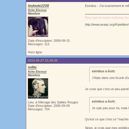
louloute2208
Estridus : J'ai exactement le mêm
fiche Eleveur
Membre
Pour qu'on nous redonne la m
http://www.avaaz.org/fr/petiti
Date d'inscription: 2009-09-15
Messages: 113
Hors ligne
2013-05-27 21:29:35
millia
estridus a écrit:
fiche Eleveur
Membre
J’étais dans une écurie d’
Je crois que c'est un peu pareil
estridus a écrit:
Lieu: à l'élevage des Sables Rouges
Date d'inscription: 2006-09-09
Je sais pas pour toi, mais 
Messages: 754
Qu'est ce que c'est ce "machin 
Sinon, je crois que mes prédéces