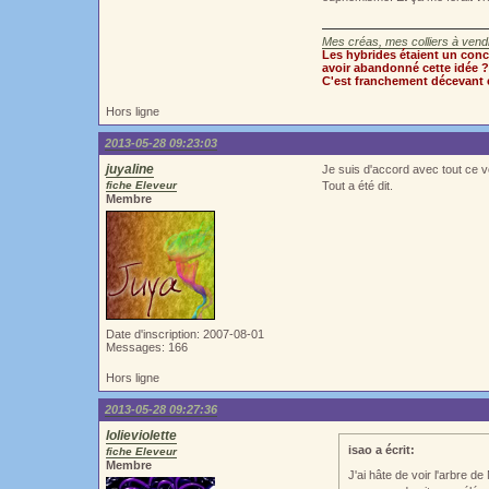
Mes créas, mes colliers à vendr
Les hybrides étaient un conce
avoir abandonné cette idée
C'est franchement décevant 
Hors ligne
2013-05-28 09:23:03
juyaline
Je suis d'accord avec tout ce v
fiche Eleveur
Tout a été dit.
Membre
Date d'inscription: 2007-08-01
Messages: 166
Hors ligne
2013-05-28 09:27:36
lolieviolette
isao a écrit:
fiche Eleveur
Membre
J'ai hâte de voir l'arbre de