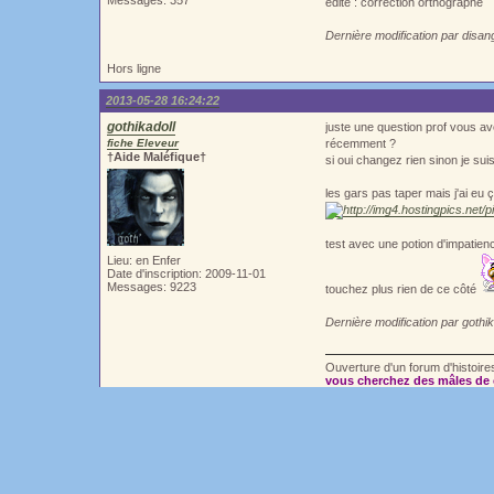
Messages: 357
édité : correction orthographe
Dernière modification par disan
Hors ligne
2013-05-28 16:24:22
gothikadoll
juste une question prof vous a
fiche Eleveur
récemment ?
†Aide Maléfique†
si oui changez rien sinon je sui
les gars pas taper mais j'ai eu
test avec une potion d'impatien
Lieu: en Enfer
Date d'inscription: 2009-11-01
Messages: 9223
touchez plus rien de ce côté
Dernière modification par gothi
Ouverture d'un forum d'histoir
vous cherchez des mâles de 
merci de lire les tutos ils ne 
Hors ligne
2013-05-28 17:18:39
herine