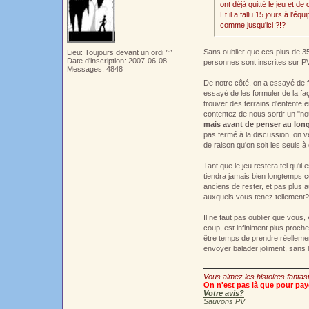
ont déjà quitté le jeu et d
Et il a fallu 15 jours à l'
comme jusqu'ici ?!?
Sans oublier que ces plus de 35
Lieu: Toujours devant un ordi ^^
Date d'inscription: 2007-06-08
personnes sont inscrites sur P
Messages: 4848
De notre côté, on a essayé de fa
essayé de les formuler de la fa
trouver des terrains d'entente 
contentez de nous sortir un "nou
mais avant de penser au long 
pas fermé à la discussion, on ve
de raison qu'on soit les seuls 
Tant que le jeu restera tel qu'il
tiendra jamais bien longtemps c
anciens de rester, et pas plus
auxquels vous tenez tellement?
Il ne faut pas oublier que vous,
coup, est infiniment plus proche 
être temps de prendre réellemen
envoyer balader joliment, sans 
Vous aimez les histoires fantas
On n'est pas là que pour paye
Votre avis?
Sauvons PV