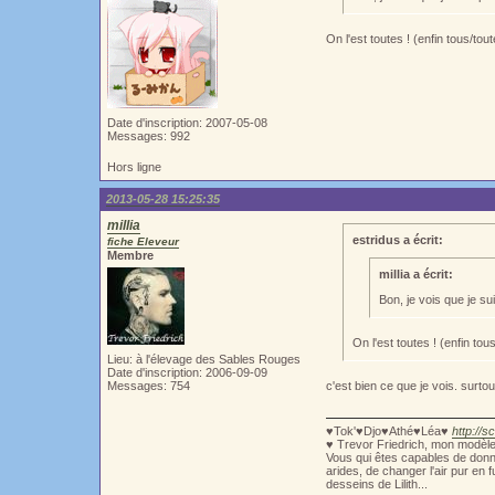
On l'est toutes ! (enfin tous/tou
Date d'inscription: 2007-05-08
Messages: 992
Hors ligne
2013-05-28 15:25:35
millia
estridus a écrit:
fiche Eleveur
Membre
millia a écrit:
Bon, je vois que je s
On l'est toutes ! (enfin tou
Lieu: à l'élevage des Sables Rouges
Date d'inscription: 2006-09-09
Messages: 754
c'est bien ce que je vois. surto
♥Tok'♥Djo♥Athé♥Léa♥
http://s
♥ Trevor Friedrich, mon modèl
Vous qui êtes capables de donne
arides, de changer l'air pur en 
desseins de Lilith...