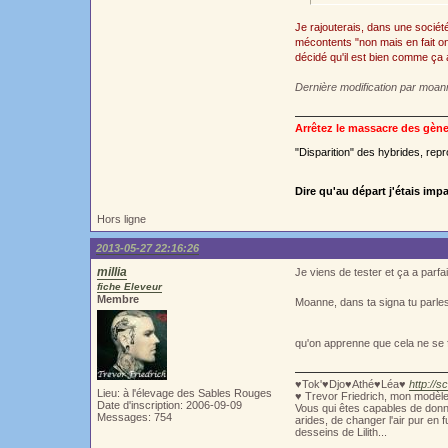
Je rajouterais, dans une société
mécontents "non mais en fait on 
décidé qu'il est bien comme ça 
Dernière modification par moan
Arrêtez le massacre des gène
"Disparition" des hybrides, repro
Dire qu'au départ j'étais impa
Hors ligne
2013-05-27 22:16:26
millia
Je viens de tester et ça a parfa
fiche Eleveur
Membre
Moanne, dans ta signa tu parles
qu'on apprenne que cela ne se 
♥Tok'♥Djo♥Athé♥Léa♥
http://s
Lieu: à l'élevage des Sables Rouges
♥ Trevor Friedrich, mon modèl
Date d'inscription: 2006-09-09
Vous qui êtes capables de donne
Messages: 754
arides, de changer l'air pur en 
desseins de Lilith...