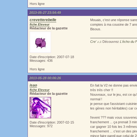
Hors ligne
2013-05-27 23:54:49
crevetterebelle
Mouais, c'est une réponse sans
fiche Eleveur
comptes à ma cousine de 7 ans, 
Rédacteur de la gazette
Bisous.
Cre' ♪♫
Découvrez
L'écho du 
Date d'inscription: 2007-07-18
Messages: 436
Hors ligne
2013-05-28 00:06:26
isao
En fait la V2 ne donne pas envie 
fiche Eleveur
très très cher !!
Rédacteur de la gazette
Nouveaux, sur le jeu, est ce qu'
normal !
je pense que l'assistant cuisini
les gènes non héritables) car ce
l'event ??? mais vous souvenez-v
franchement ... ça prenait 3 minu
Date d'inscription: 2007-02-15
Messages: 972
car gagner 10 fois les 3 mêmes 
franchement ... c'est un des pire
mince faire pareil que celui d