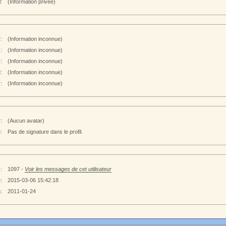
:
(Information privée)
:
(Information inconnue)
:
(Information inconnue)
:
(Information inconnue)
:
(Information inconnue)
:
(Information inconnue)
:
(Aucun avatar)
:
Pas de signature dans le profil.
:
1097 -
Voir les messages de cet utilisateur
:
2015-03-06 15:42:18
:
2011-01-24