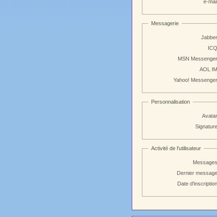
e-mail
Messagerie
Jabber
ICQ
MSN Messenger
AOL IM
Yahoo! Messenger
Personnalisation
Avatar
Signature
Activité de l'utilisateur
Messages
Dernier message
Date d'inscription