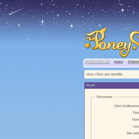
PONEYVALLEE
Index
S'ident
Vous n'êtes pas identifié.
Profil
Personnel
Nom d'utilisateur
Titre
Nom
Lieu
Site web