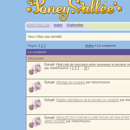
PONEYVALLEE
Index
S'identifier
Vous n'êtes pas identifié.
Pages:
1
2
3
Index
» Le comptoir
Le comptoir
Discussion
Épinglé:
Petit coin de rencontre entre nouveaux et anciens
par mimichousse
[
1
2
3
…
31
]
Épinglé:
Ménage du comptoir
par mimichousse
Épinglé:
Règles spécifiques de la section Le comptoir
par tot
Épinglé:
REGLES DU FORUM A LIRE POUR NE PAS ETRE
SANCTIONNE
par mimichousse