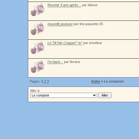
Revenir 3 ans après ..
par fafuret
nouvelle joueuse
par line.paquette.35
Le TikTak Craque!! °w°
par emotikat
I'm back...
par florane
Pages:
1
2
3
Index
» Le comptoir
Aller à