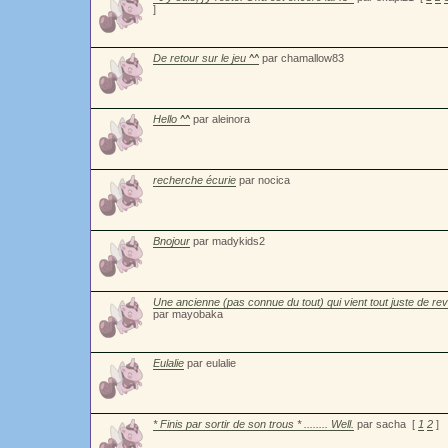
]
De retour sur le jeu ^^
par chamallow83
Hello ^^
par aleinora
recherche écurie
par nocica
Bnojour
par madykids2
Une ancienne (pas connue du tout) qui vient tout juste de reve
par mayobaka
Eulalie
par eulalie
* Finis par sortir de son trous * ........ Well.
par sacha
[
1
2
]