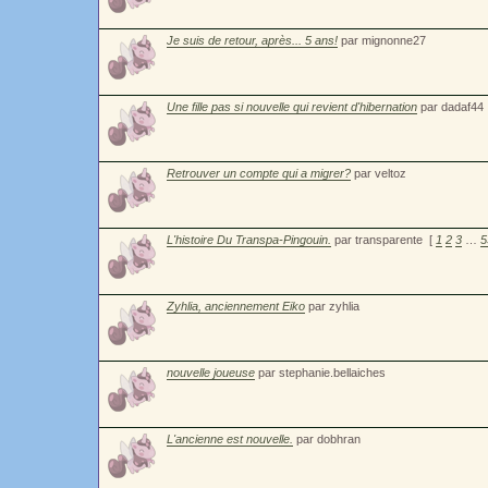
Je suis de retour, après... 5 ans!
par mignonne27
Une fille pas si nouvelle qui revient d'hibernation
par dadaf44
Retrouver un compte qui a migrer?
par veltoz
L'histoire Du Transpa-Pingouin.
par transparente
[
1
2
3
…
5
Zyhlia, anciennement Eiko
par zyhlia
nouvelle joueuse
par stephanie.bellaiches
L'ancienne est nouvelle.
par dobhran