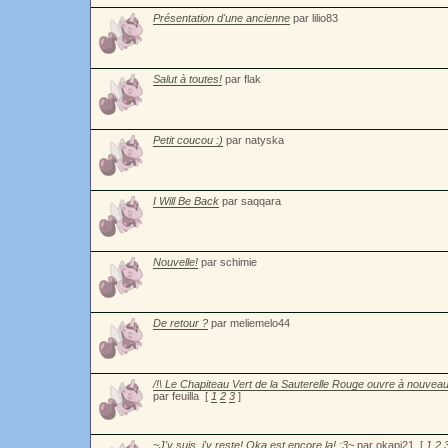
Présentation d'une ancienne
par lilio83
Salut à toutes!
par flak
Petit coucou :)
par natyska
I Will Be Back
par saqqara
Nouvelle!
par schimie
De retour ?
par meliemelo44
/!\ Le Chapiteau Vert de la Sauterelle Rouge ouvre à nouveau
par feuilla
[
1
2
3
]
~J'y suis, j'y reste! Oka est encore la! :3~
par okapi21
[
1
2