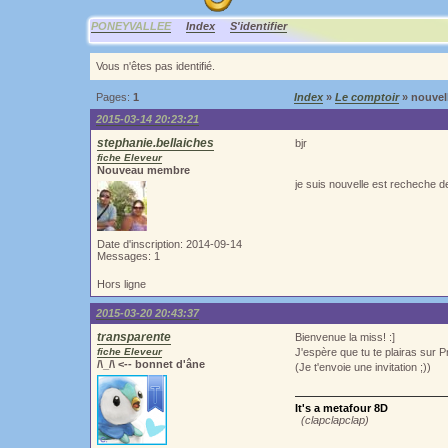
PONEYVALLEE
Index
S'identifier
Vous n'êtes pas identifié.
Pages:
1
Index
»
Le comptoir
» nouvel
2015-03-14 20:23:21
stephanie.bellaiches
bjr
fiche Eleveur
Nouveau membre
je suis nouvelle est recheche d
Date d'inscription: 2014-09-14
Messages: 1
Hors ligne
2015-03-20 20:43:37
transparente
Bienvenue la miss! :]
fiche Eleveur
J'espère que tu te plairas sur P
/\_/\ <-- bonnet d'âne
(Je t'envoie une invitation ;))
It's a metafour 8D
(clapclapclap)