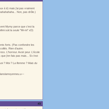
ux é.é) mais j'ai pas vraiment
hahahahaha... Non, pas drôle.)
uvent Mymy parce que c'est la
imi soit la seule "Mi-mi" xD)
nts forts. (Pas confondre les
ollés. Rien d'autre.
ess. L'horreur. Avoir peur. L'école
ue j'en fais pas mais... Si c'est
oi ? Moi ? La flemme ? Mais du
ledanslamoyenneu.u—
#3