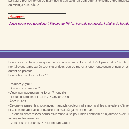
bah alors tout le monde se plaint de ne pas avoir un coin pour la rencontre des nouveau
qui vient je suis déçue
Règlement
Venez poser vos questions à l'équipe de PV (en français ou anglais, initiative de boudic
Bonne idée de topic, moi qui ne venait jamais sur le forum de la V1 j'ai décidé d'être bea
me faire des amis après tout c'est mieux que de rester à jouer toute seule et puis on a
autant en profiter.
Bon bah je me lance alors ^^
-Pseudo: yuyu13
-Surnom: euh aucun ^^
-Vieux ou nouveau sur le forum? nouvelle.
-Depuis quand inscrit sur PV ? janvier 2009
-Âge: 15 ans
-Ce que tu aimes: le chocolat,les manga,la couleur noire,mon ordi,les chevaliers d'émer
et la cuisine japonaise et d'autre truc mais là ça me vient pas.
-Ce que tu détestes:les cours d'allemand à 8h pour bien commencer la journée avec un
asperges,les insectes.
-As-tu des amis sur pv ? Pour l'instant aucun.