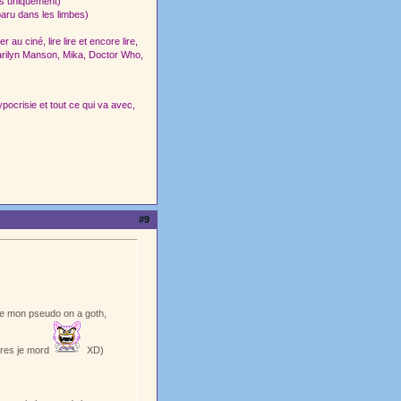
ais uniquement)
aru dans les limbes)
au ciné, lire lire et encore lire,
arilyn Manson, Mika, Doctor Who,
pocrisie et tout ce qui va avec,
#9
 de mon pseudo on a goth,
tres je mord
XD)