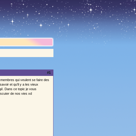
#1
x membres qui veulent se faire des
avoir et qu'il y a les vieux
é. Dans ce topic je vous
iscuter de nos vies xd