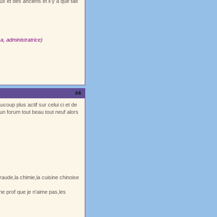
x et des anciens et il y a que tae
a, administratrice)
#4
ucoup plus actif sur celui ci et de
 un forum tout beau tout neuf alors
aude,la chimie,la cuisine chinoise
e prof que je n'aime pas,les