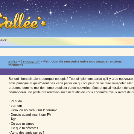
ifier
Index
»
Le comptoir
» Petit coin de rencontre entre nouveaux et anciens
membres
Bonsoir, bonsoir, alors pourquoi ce topic? Tout simplement parce qu'il y a de nouveau
amis j'imagine et qui n'osent pas venir parler ou qui ont peur de se faire rouspéter aller s
croutons comme moi de membre qui ont vu de nouvelles têtes et qui aimeraient échang
demanderai une petite présentation succincte afin de vous connaître mieux avant de d
- Pseudo
- surnom
- vieux ou nouveau sur le forum?
- Depuis quand inscrit sur PV
- Âge
- Ce que tu aimes
- Ce que tu détestes
- As-tu des amis sur pv?