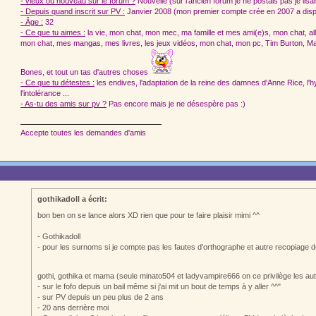
- vieux ou nouveau sur le forum ?
Nouvelle (sur l'ancien forum je ne postais pas je lis
- Depuis quand inscrit sur PV :
Janvier 2008 (mon premier compte crée en 2007 a disp
- Âge :
32
- Ce que tu aimes :
la vie, mon chat, mon mec, ma famille et mes ami(e)s, mon chat, aller 
mon chat, mes mangas, mes livres, les jeux vidéos, mon chat, mon pc, Tim Burton, M
Bones, et tout un tas d'autres choses
- Ce que tu détestes :
les endives, l'adaptation de la reine des damnes d'Anne Rice, l'hy
l'intolérance ...
- As-tu des amis sur pv ?
Pas encore mais je ne désespère pas :)
Accepte toutes les demandes d'amis
gothikadoll a écrit:
bon ben on se lance alors XD rien que pour te faire plaisir mimi ^^
- Gothikadoll
- pour les surnoms si je compte pas les fautes d'orthographe et autre recopiage
gothi, gothika et mama (seule minato504 et ladyvampire666 on ce privilège les au
- sur le fofo depuis un bail même si j'ai mit un bout de temps à y aller ^^"
- sur PV depuis un peu plus de 2 ans
- 20 ans derrière moi