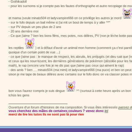
- Gothikadoll
- pour les surnoms si je compte pas les fautes d'orthographe et autre recopiage de mo
et mama (seule minato504 et ladyvampire666 on ce privilège les autres je mord
- sur le fofo depuis un bail même si j'ai mit un bout de temps à y aller ^^"
- sur PV depuis un peu plus de 2 ans
- 20 ans derrière moi
- Ce que j'aime ? ben les bons films, mes potes, nos délires, PV (non je lèche botte pas
les reptiles
) et à défaut d'avoir un animal mon homme (comment ça c'est pareil 
quoique d'un certain point de vue ...)
- ce que j'aime pas : le manque de respect, les abrutis, les préjugés (et dieu sait que 
et ceux qui les nourrissent, les dernières générations de pokémon (désolée pour les fa
math), le rap (encore une fois je ne dis pas que j'aime pas ceux qui aiment le rap)
- des amis ? ben .... minato504 (ma mimi) et ladyvampire666 (ma puce) et ben on pe
sinon je me tape de beaux délires avec certains sur le fofo donc on va classer potes m
bon vous l'aurez compris je suis dingue
^^ (surtout à cette heure après un bon
tchüs les gens
Ouverture d'un forum d'histoires de ma composition. Si vous êtes intéressés
passez do
vous cherchez des mâles de certaines couleurs ? venez donc
ici
merci de lire les tutos ils ne sont pas là pour rien