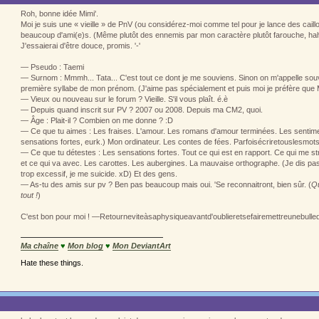
Roh, bonne idée Mimi'.
Moi je suis une « vieille » de PnV (ou considérez-moi comme tel pour je lance des caillo
beaucoup d'ami(e)s. (Même plutôt des ennemis par mon caractère plutôt farouche, ha
J'essaierai d'être douce, promis. '-'
— Pseudo : Taemi
— Surnom : Mmmh... Tata... C'est tout ce dont je me souviens. Sinon on m'appelle so
première syllabe de mon prénom. (J'aime pas spécialement et puis moi je préfère que M
— Vieux ou nouveau sur le forum ? Vieille. S'il vous plaît. é.è
— Depuis quand inscrit sur PV ? 2007 ou 2008. Depuis ma CM2, quoi.
— Âge : Plait-il ? Combien on me donne ? :D
— Ce que tu aimes : Les fraises. L'amour. Les romans d'amour terminées. Les sentime
sensations fortes, eurk.) Mon ordinateur. Les contes de fées. Parfoisécriretouslesmotsc
— Ce que tu détestes : Les sensations fortes. Tout ce qui est en rapport. Ce qui me str
et ce qui va avec. Les carottes. Les aubergines. La mauvaise orthographe. (Je dis pas q
trop excessif, je me suicide. xD) Et des gens.
— As-tu des amis sur pv ? Ben pas beaucoup mais oui. 'Se reconnaitront, bien sûr. (
Qu
tout !
)
C'est bon pour moi ! —Retourneviteàsaphysiqueavantd'oublieretsefairemettreunebul
Ma chaîne
♥
Mon blog
♥
Mon DeviantArt
Hate these things.