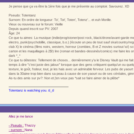
Je pense que ça va être la 1ère fois que je me présente au comptoir. Savourez. XD
Pseudo: Totentanz
Surnom: En ordre de longueur: To', Tot', Toten', Totenz'... et euh Morille.
Vieux ou nouveau sur le forum: Vieille
Depuis quand inscrit sur PV: 2007
Âge: 24
Ce que tu aimes: La musique (indie/prog/stoner/post rock, black/drone/avant-garde me
electro, punk/psychobillie, classique, b.o.) j'écoute un peu de tout sauf ska/country/
club X) le cinéma (films noirs, western, horreur (zombies, B et Z movies surtout \o/) sci-f
carton et les maquillages à 2$!) lire (roman et bandes-dessinés/comics) me faire les ong
dark *_*
Ce que tu détestes: Tellement de choses... dernièrement y'a le Disney Vault qui me fait
temps à dire "c'est juste des jaloux" lorsque que des gens critiquent quelqu'un ou quelqu
texture, le goût, l'odeur, tout, je les hais avec un admirable ferveur. Les pubs de yaou
dans la 30aine trop bien dans sa peau à cause de son yaourt ou de ses céréales, gim
As-tu des amis sur pv?: Non et j'en veux pas *sait se faire aimer de la plèbe*
Totentanz is watching you. ಠ_ಠ
Allez je me lance
- Pseudo :
Thazzy
- surnom :
Nana