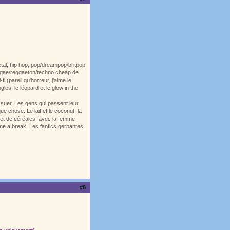
tal, hip hop, pop/dreampop/britpop,
reggae/reggaeton/techno cheap de
i (pareil qu'horreur, j'aime le
les, le léopard et le glow in the
 suer. Les gens qui passent leur
e chose. Le lait et le coconut, la
rt et de céréales, avec la femme
me a break. Les fanfics gerbantes.
#8