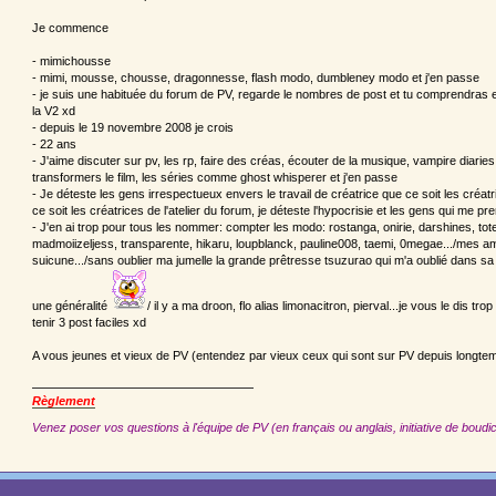
Je commence
- mimichousse
- mimi, mousse, chousse, dragonnesse, flash modo, dumbleney modo et j'en passe
- je suis une habituée du forum de PV, regarde le nombres de post et tu comprendras et
la V2 xd
- depuis le 19 novembre 2008 je crois
- 22 ans
- J'aime discuter sur pv, les rp, faire des créas, écouter de la musique, vampire diari
transformers le film, les séries comme ghost whisperer et j'en passe
- Je déteste les gens irrespectueux envers le travail de créatrice que ce soit les créa
ce soit les créatrices de l'atelier du forum, je déteste l'hypocrisie et les gens qui me p
- J'en ai trop pour tous les nommer: compter les modo: rostanga, onirie, darshines, to
madmoiizeljess, transparente, hikaru, loupblanck, pauline008, taemi, 0megae.../mes amie
suicune.../sans oublier ma jumelle la grande prêtresse tsuzurao qui m'a oublié dans s
une généralité
/ il y a ma droon, flo alias limonacitron, pierval...je vous le dis 
tenir 3 post faciles xd
A vous jeunes et vieux de PV (entendez par vieux ceux qui sont sur PV depuis longtem
Règlement
Venez poser vos questions à l'équipe de PV (en français ou anglais, initiative de boudic