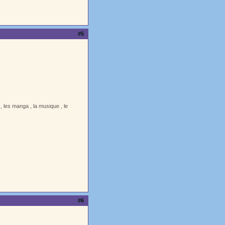
#5
, les manga , la musique , le
#6