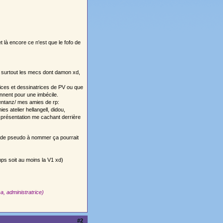
 là encore ce n'est que le fofo de
es surtout les mecs dont damon xd,
trices et dessinatrices de PV ou que
rennent pour une imbécile.
tentanz/ mes amies de rp:
s atelier hellangell, didou,
a présentation me cachant derrière
trop de pseudo à nommer ça pourrait
ps soit au moins la V1 xd)
a, administratrice)
#2