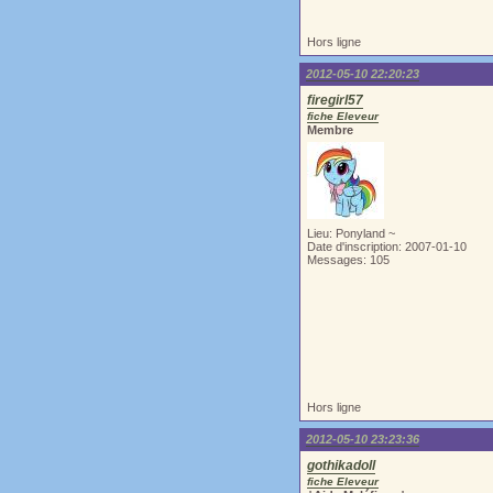
Hors ligne
2012-05-10 22:20:23
firegirl57
fiche Eleveur
Membre
Lieu: Ponyland ~
Date d'inscription: 2007-01-10
Messages: 105
Hors ligne
2012-05-10 23:23:36
gothikadoll
fiche Eleveur