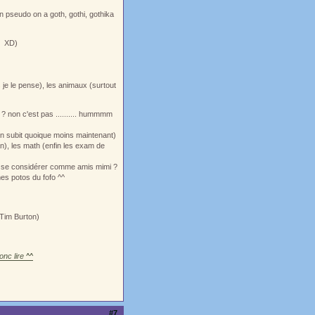
n pseudo on a goth, gothi, gothika
XD)
 je le pense), les animaux (surtout
? non c'est pas .......... hummmm
j'en subit quoique moins maintenant)
n), les math (enfin les exam de
ut se considérer comme amis mimi ?
es potos du fofo ^^
 Tim Burton)
nc lire ^^
#7