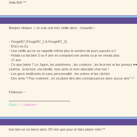
Voila fini!! ^^
Bonjour obnjour :) Je suis une très vieille alors , chouette !
- Firegirl57 (Firegirl57_2 & Firegirl57_3)
- Erizu ou Zu
- Une vieille qui ne se rappelle même plus le nombre de jours passés ici !
- Holala ca fait bien 3 ou 4 ans en comptant une année ou je ne venais plus.
- 17 ans
- Ce que j'aime ? Le Japon, les pokémons , les couleurs , les licornes et les poneys ♥♥
cinéma , la lecture ,ma famille, mes amis et mon adorable chat noir !
- Les gens intolérants et sans personnalité , les ordres et les clichés.
- Des amis ? Pas vraiment , on va plutot dire des connaissances donc aucun ami ^-^
Finitoooo ~
Erizu
Is A
Unicorn ~
bon ben on se lance alors XD rien que pour te faire plaisir mimi ^^