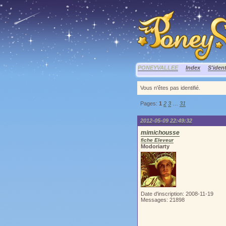
PONEYVALLEE
Index
S'ident
Vous n'êtes pas identifié.
Pages:
1
2
3
…
31
2012-05-09 22:49:32
mimichousse
fiche Eleveur
Modoriarty
Date d'inscription: 2008-11-19
Messages: 21898