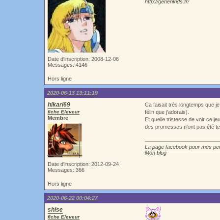
http://generikids.fr/
Date d'inscription: 2008-12-06
Messages: 4146
Hors ligne
2020-06-13 13:11:19
hikari69
Ca faisait très longtemps que je
fiche Eleveur
félin que j'adorais).
Membre
Et quelle tristesse de voir ce j
des promesses n'ont pas été ten
La page facebook pour mes pe
Mon blog
Date d'inscription: 2012-09-24
Messages: 366
Hors ligne
2020-06-22 00:04:27
shise
fiche Eleveur