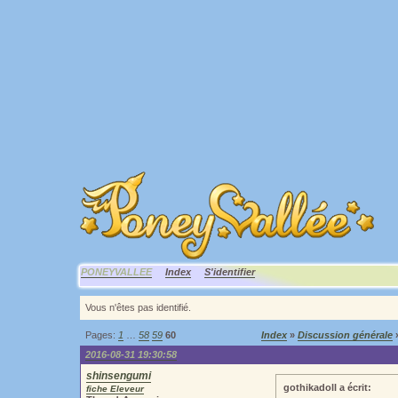
PONEYVALLEE
Index
S'identifier
Vous n'êtes pas identifié.
Pages:
1
…
58
59
60
Index
»
Discussion générale
»
2016-08-31 19:30:58
shinsengumi
gothikadoll a écrit:
fiche Eleveur