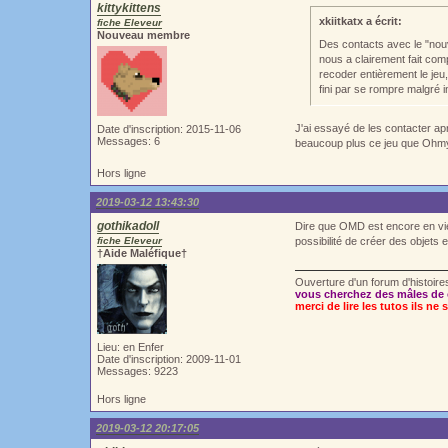
kittykittens
xkiitkatx a écrit:
fiche Eleveur
Nouveau membre
Des contacts avec le "nouv
nous a clairement fait compr
recoder entièrement le jeu, 
fini par se rompre malgré 
J'ai essayé de les contacter ap
Date d'inscription: 2015-11-06
Messages: 6
beaucoup plus ce jeu que Ohmydo
Hors ligne
2019-03-12 13:43:30
gothikadoll
Dire que OMD est encore en vie
fiche Eleveur
possibilité de créer des objets 
†Aide Maléfique†
Ouverture d'un forum d'histoir
vous cherchez des mâles de 
merci de lire les tutos ils ne 
Lieu: en Enfer
Date d'inscription: 2009-11-01
Messages: 9223
Hors ligne
2019-03-12 20:17:05