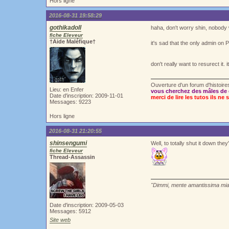
Hors ligne
2016-08-31 19:58:29
gothikadoll
haha, don't worry shin, nobody w
fiche Eleveur
†Aide Maléfique†
it's sad that the only admin on 
don't really want to resurect it. i
Ouverture d'un forum d'histoir
Lieu: en Enfer
vous cherchez des mâles de 
Date d'inscription: 2009-11-01
merci de lire les tutos ils ne 
Messages: 9223
Hors ligne
2016-08-31 21:20:55
shinsengumi
Well, to totally shut it down they
fiche Eleveur
Thread-Assassin
"Dimmi, mente amantissima mia.
Date d'inscription: 2009-05-03
Messages: 5912
Site web