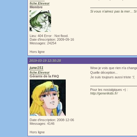
fiche Eleveur
Membre
Si vous n'aimez pas la mer... Si
Lieu: 404 Error : Not flood.
Date d'inscription: 2009-09-16
Messages: 24254
Hors ligne
2019-03-19 12:30:28
june151
Wow je vois que rien n'a changé 
fiche Eleveur
Quelle déception...
Gérante de la FAQ
Je suis toujours aussi triste :'(
Pour les nostalgiques =) :
http://generikids.fr/
Date d'inscription: 2008-12-06
Messages: 4146
Hors ligne