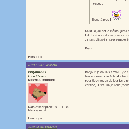
respect !
Bises à tous !
Salut, le jeu est le même, juste
fait. Il est abandonné, mais ce
Je suis désolé si cela semble ét
Bryan
Hors ligne
2019-03-07 04:05:44
kittykittens
Bonjour, je voulais savoir.. y a
fiche Eleveur
leur nouveau site & ils affichen
Nouveau membre
peut-être moyen de leur faire p
version). C'est un jeu que j'ad
Date d'inscription: 2015-11-06
Messages: 6
Hors ligne
2019-03-08 16:52:26