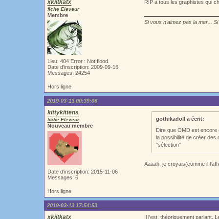
xkiitkatx
RIP à tous les graphistes qui ch
fiche Eleveur
Membre
Si vous n'aimez pas la mer... Si
Lieu: 404 Error : Not flood.
Date d'inscription: 2009-09-16
Messages: 24254
Hors ligne
2019-03-13 00:39:06
kittykittens
gothikadoll a écrit:
fiche Eleveur
Nouveau membre
Dire que OMD est encore e
la possibilité de créer des
"sélection"
Aaaah, je croyais(comme il l'aff
Date d'inscription: 2015-11-06
Messages: 6
Hors ligne
2019-03-13 17:54:53
xkiitkatx
Il l'est, théoriquement parlant.