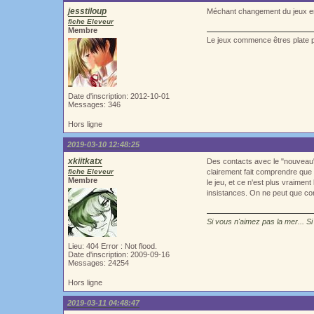
jesstiloup
Méchant changement du jeux en p
fiche Eleveur
Membre
Le jeux commence êtres plate p
Date d'inscription: 2012-10-01
Messages: 346
Hors ligne
2019-03-10 12:48:25
xkiitkatx
Des contacts avec le "nouveau"
fiche Eleveur
clairement fait comprendre que Po
Membre
le jeu, et ce n'est plus vraiment
insistances. On ne peut que co
Si vous n'aimez pas la mer... Si
Lieu: 404 Error : Not flood.
Date d'inscription: 2009-09-16
Messages: 24254
Hors ligne
2019-03-11 04:48:47