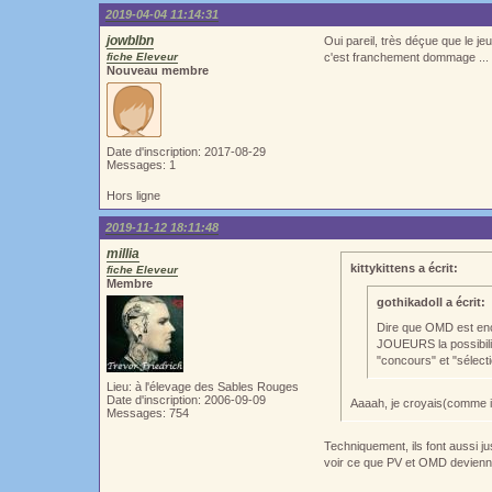
2019-04-04 11:14:31
jowblbn
Oui pareil, très déçue que le jeu 
fiche Eleveur
c'est franchement dommage ...
Nouveau membre
Date d'inscription: 2017-08-29
Messages: 1
Hors ligne
2019-11-12 18:11:48
millia
kittykittens a écrit:
fiche Eleveur
Membre
gothikadoll a écrit:
Dire que OMD est enco
JOUEURS la possibilit
"concours" et "sélect
Lieu: à l'élevage des Sables Rouges
Date d'inscription: 2006-09-09
Aaaah, je croyais(comme il 
Messages: 754
Techniquement, ils font aussi ju
voir ce que PV et OMD devienne