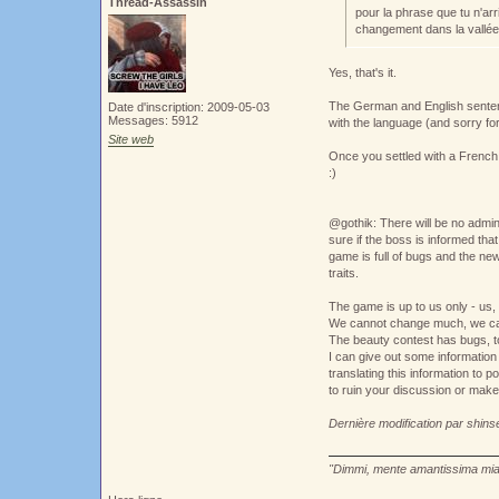
Thread-Assassin
pour la phrase que tu n'arri
changement dans la vallée
Yes, that's it.
The German and English sentenc
Date d'inscription: 2009-05-03
Messages: 5912
with the language (and sorry fo
Site web
Once you settled with a French t
:)
@gothik: There will be no admi
sure if the boss is informed th
game is full of bugs and the n
traits.
The game is up to us only - us,
We cannot change much, we can 
The beauty contest has bugs, to
I can give out some information
translating this information to 
to ruin your discussion or mak
Dernière modification par shin
"Dimmi, mente amantissima mia.