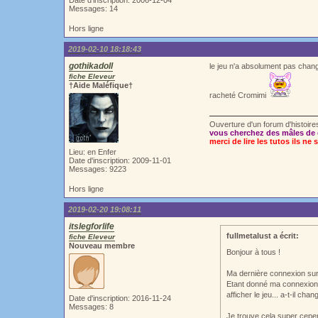
Date d'inscription: 2006-12-04
Messages: 14
Hors ligne
2019-02-10 18:18:43
gothikadoll
le jeu n'a absolument pas changé
fiche Eleveur
†Aide Maléfique†
racheté Cromimi
Ouverture d'un forum d'histoir
vous cherchez des mâles de 
merci de lire les tutos ils ne 
Lieu: en Enfer
Date d'inscription: 2009-11-01
Messages: 9223
Hors ligne
2019-02-20 19:08:11
itslegforlife
fullmetalust a écrit:
fiche Eleveur
Nouveau membre
Bonjour à tous !
Ma dernière connexion sur l
Etant donné ma connexion i
afficher le jeu... a-t-il ch
Date d'inscription: 2016-11-24
Messages: 8
Je trouve cela super cepen