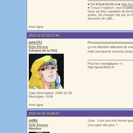
♥Tok'♥Djo♥Athé♥Léa♥
http://s
♥ Trevor Friedrich, mon modèl
Vous qui êtes capables de donne
arides, de changer l'air pur en 
desseins de Lilith...
Hors ligne
2019-11-23 22:37:46
june151
Rhaaaaaaaaaaaaaaaaaaaaaaaa
fiche Eleveur
ça me déprime tellement de voir 
Gérante de la FAQ
mais pourquoi le nouveau propr
Pour les nostalgiques =) :
http://generikids.fr/
Date d'inscription: 2008-12-06
Messages: 4146
Hors ligne
2020-04-05 16:08:20
millia
June : c'est une très bonne ques
fiche Eleveur
s'occuper des jeux ?
Membre