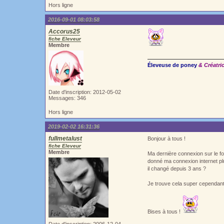
Hors ligne
2016-09-01 08:03:58
Accorus25
fiche Eleveur
Membre
Éleveuse de poney
& Créatri
Date d'inscription: 2012-05-02
Messages: 346
Hors ligne
2019-02-02 16:31:36
fullmetalust
Bonjour à tous !
fiche Eleveur
Membre
Ma dernière connexion sur le for
donné ma connexion internet plus
il changé depuis 3 ans ?
Je trouve cela super cependant 
Bises à tous !