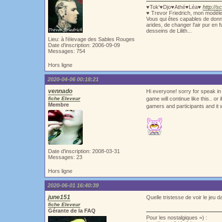
♥Tok'♥Djo♥Athé♥Léa♥
http://s
♥ Trevor Friedrich, mon modèl
Vous qui êtes capables de donne
arides, de changer l'air pur en 
desseins de Lilith...
Lieu: à l'élevage des Sables Rouges
Date d'inscription: 2006-09-09
Messages: 754
Hors ligne
2020-04-06 00:18:21
vennado
Hi everyone! sorry for speak in 
fiche Eleveur
game will continue like this.. or
Membre
gamers and participants and it 
Date d'inscription: 2008-03-31
Messages: 23
Hors ligne
2020-06-01 16:40:39
june151
Quelle tristesse de voir le jeu da
fiche Eleveur
Gérante de la FAQ
Pour les nostalgiques =) :