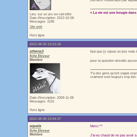
Dernière modification par aqua
« La vie est une bougie dans 
Lieu: sur un arc-en-ciel infini
Date d'inscription: 2010-10-06
Messages: 1188
Site web
Hors ligne
2012-08-30 13:21:16
athena3
faut que j'y rejoue un jour mai
fiche Eleveur
Membre
pour ta question desolée aucun
Y'a des gens qu'ont zappe exprè
vraiment sont toujours trop loi
Date d'inscription: 2009-11-08
Messages: 4116
Hors ligne
2012-08-30 13:54:37
aquala
Merci ^^
fiche Eleveur
Membre
J'ai eu chaud de ne pas avoir sa