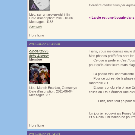
Dernière modification par aqua
Lieu: sur un arc-en-ciel infini
« La vie est une bougie dans 
Date d'inscription: 2010-10-06
Messages: 1188
Site web
Hors ligne
2012-08-27 16:49:08
cinder1995
Tiens, vous me donnez envie d
fiche Eleveur
Mes phases préférées sont les 
Membre
Ce que je préfère, c'est "cust
pour qu'ils aient leurs stats d'
La phase tribu est marrante ma
Pour ce qui est de la phase civil
l'anarchie xD
Et pour conclure la phase Espac
Lieu: Manoir Écarlate, Gensokyo
Date d'inscription: 2011-06-04
celles ou il faut éliminer une civ
Messages: 87
Enfin, bref, tout ça pour dir
Un jour je recouvrirais Poney V
Et ni Reimu, ni Marisa ne pour
Hors ligne
2012-08-27 21:54:03