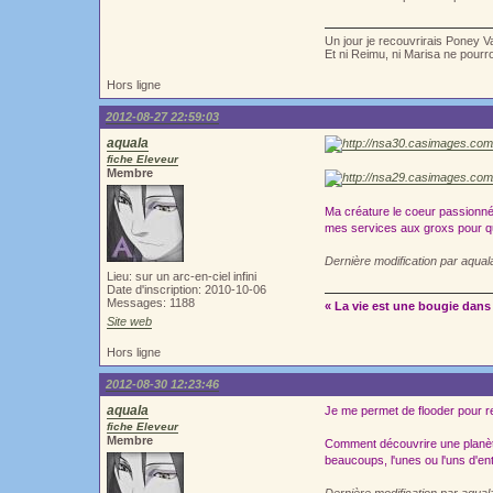
Un jour je recouvrirais Poney V
Et ni Reimu, ni Marisa ne pour
Hors ligne
2012-08-27 22:59:03
aquala
fiche Eleveur
Membre
Ma créature le coeur passionné s
mes services aux groxs pour qu'
Dernière modification par aqua
Lieu: sur un arc-en-ciel infini
Date d'inscription: 2010-10-06
Messages: 1188
« La vie est une bougie dans 
Site web
Hors ligne
2012-08-30 12:23:46
aquala
Je me permet de flooder pour re
fiche Eleveur
Membre
Comment découvrire une planète
beaucoups, l'unes ou l'uns d'en