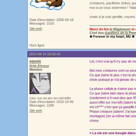
(créature), pacifistes (tribu), g
moi ou je vous extermine ! *diab
(mais si je suis gentille, voyons
Date d'inscription: 2006-09-18
Messages: 1016
Site web
Merci de lire
le Règlement
et 
Chef des
Gardiens de la Prem
❀ Forever in my heart, Mû ❀
Hors ligne
2012-08-14 15:52:41
aquala
Lol, c'est vrai qu'il n'y pas de 
fiche Eleveur
Membre
Moi mes créatures sont un peut 
Ce que j'aime le plus c'est la pha
choix puisque je n'ai jamais de
La phase cellule je n'aime pas 
Ce que j'aime bien dans la phas
(seulement si il vaut plus que 45
Lieu: sur un arc-en-ciel infini
Date d'inscription: 2010-10-06
aussi effet sur moi lol!) j'adore
Messages: 1188
est ch**** c'est que ça gaspill
Site web
Phase créature j'adore! J'ai tue
montagne) j'en ai même fait un
chose
« La vie est une bougie dans 