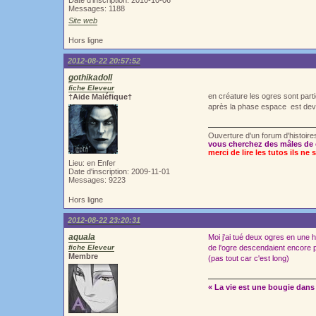
Date d'inscription: 2010-10-06
Messages: 1188
Site web
Hors ligne
2012-08-22 20:57:52
gothikadoll
fiche Eleveur
en créature les ogres sont par
†Aide Maléfique†
après la phase espace est deve
Ouverture d'un forum d'histoir
vous cherchez des mâles de 
merci de lire les tutos ils ne 
Lieu: en Enfer
Date d'inscription: 2009-11-01
Messages: 9223
Hors ligne
2012-08-22 23:20:31
aquala
Moi j'ai tué deux ogres en une 
fiche Eleveur
de l'ogre descendaient encore p
Membre
(pas tout car c'est long)
« La vie est une bougie dans 