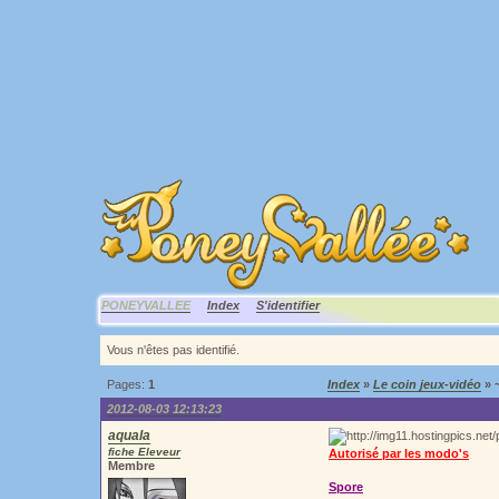
PONEYVALLEE
Index
S'identifier
Vous n'êtes pas identifié.
Pages:
1
Index
»
Le coin jeux-vidéo
» 
2012-08-03 12:13:23
aquala
fiche Eleveur
Autorisé par les modo's
Membre
Spore