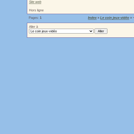
Site web
Hors ligne
Pages:
1
Index
»
Le coin jeux-vidéo
» 
Aller à