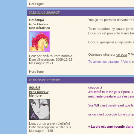
Hors ligne
2012-11-10 20:00:27
rostanga
Yop, je me permets de venir m'i
fiche Eleveur
Mot-dératrice
Tu te rappelles, Ily, quand je di
Et ce qui est présenté là m'a l'
Donc si quelqu'un a déjà testé s
Quelques clics sur
ce post
? Me
Lieu: par-delà l'aurore boréale
Date d'inscription: 2008-12-13
Tu aimes les citations ? Viens
i
Messages: 2171
Hors ligne
2012-12-22 21:29:08
aquala
coucou :)
fiche Eleveur
J'ai testé tous les jeux Spore :
Membre
méchante créature qui s'est em
Sur WII c'est pareil (sauf que l
sinon c'est quoi que tu ne com
Lieu: sur un arc-en-ciel infini
« La vie est une bougie dans 
Date d'inscription: 2010-10-06
Messages: 1188