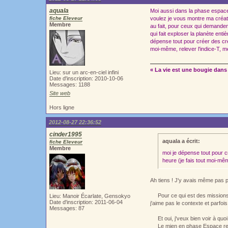
aquala
Moi aussi dans la phase espace c'
fiche Eleveur
voulez je vous montre ma créatu
Membre
au fait, pour ceux qui demandent
qui fait exploser la planète enti
dépense tout pour créer des créa
moi-même, relever l'indice-T, m
« La vie est une bougie dans 
Lieu: sur un arc-en-ciel infini
Date d'inscription: 2010-10-06
Messages: 1188
Site web
Hors ligne
2012-08-27 22:36:52
cinder1995
aquala a écrit:
fiche Eleveur
Membre
moi je dépense tout pour c
heure (je fais tout moi-mêm
Ah tiens ! J'y avais même pas 
Pour ce qui est des missions q
Lieu: Manoir Écarlate, Gensokyo
Date d'inscription: 2011-06-04
j'aime pas le contexte et parfois
Messages: 87
Et oui, j'veux bien voir à quoi
Le mien en phase Espace res