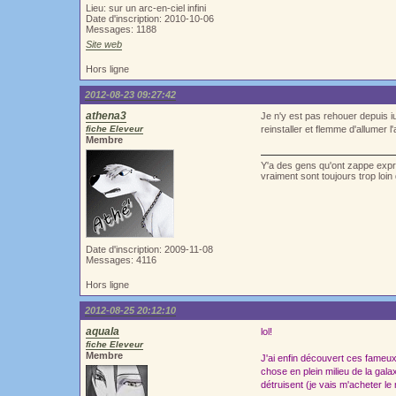
Lieu: sur un arc-en-ciel infini
Date d'inscription: 2010-10-06
Messages: 1188
Site web
Hors ligne
2012-08-23 09:27:42
athena3
Je n'y est pas rehouer depuis iu
fiche Eleveur
reinstaller et flemme d'allumer l'
Membre
Y'a des gens qu'ont zappe exprè
vraiment sont toujours trop loi
Date d'inscription: 2009-11-08
Messages: 4116
Hors ligne
2012-08-25 20:12:10
aquala
lol!
fiche Eleveur
Membre
J'ai enfin découvert ces fameux
chose en plein milieu de la gala
détruisent (je vais m'acheter le 