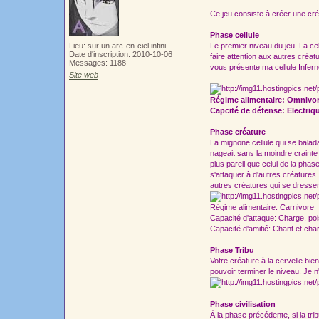
Ce jeu consiste à créer une cré
Phase cellule
Lieu: sur un arc-en-ciel infini
Le premier niveau du jeu. La cel
Date d'inscription: 2010-10-06
faire attention aux autres créa
Messages: 1188
vous présente ma cellule Infern
Site web
Régime alimentaire: Omnivo
Capcité de défense: Electriq
Phase créature
La mignone cellule qui se balada
nageait sans la moindre crainte
plus pareil que celui de la pha
s'attaquer à d'autres créatures.
autres créatures qui se dressen
Régime alimentaire: Carnivore
Capacité d'attaque: Charge, po
Capacité d'amitié: Chant et ch
Phase Tribu
Votre créature à la cervelle bie
pouvoir terminer le niveau. Je 
Phase civilisation
À la phase précédente, si la trib