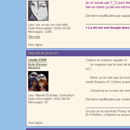
(je ne savais pas T_T) pour fi
bah au moins ça fait une inform
Dernière modification par aqua
Lieu: sur un arc-en-ciel infini
« La vie est une bougie dans 
Date d'inscription: 2010-10-06
Messages: 1188
Site web
Hors ligne
2012-08-30 22:31:17
cinder1995
J'adore ta créature aquala =3
fiche Eleveur
Je suppose que le nom de te pl
Membre
xD )
Sinon, je ne sais pas du tout c
mode Espace xP ( j'viens à pei
J'enverrai un screen de mon 
Lieu: Manoir Écarlate, Gensokyo
Date d'inscription: 2011-06-04
Dernière modification par cind
Messages: 87
Un jour je recouvrirais Poney V
Et ni Reimu, ni Marisa ne pour
Hors ligne