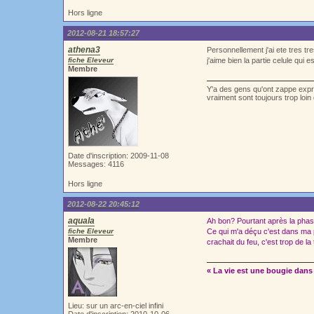
Hors ligne
2012-08-21 18:57:27
athena3
Personnellement j'ai ete tres tre
fiche Eleveur
j'aime bien la partie celule qui
Membre
Y'a des gens qu'ont zappe exprè
vraiment sont toujours trop loi
Date d'inscription: 2009-11-08
Messages: 4116
Hors ligne
2012-08-22 20:45:12
aquala
Ah bon? Pourtant après la phase 
fiche Eleveur
Ce qui m'a déçu c'est dans ma pr
Membre
crachait du feu, c'est trop de la
« La vie est une bougie dans 
Lieu: sur un arc-en-ciel infini