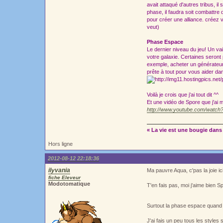
avait attaqué d'autres tribus, il
phase, il faudra soit combattre
pour créer une alliance. créez
veut)
Phase Espace
Le dernier niveau du jeu! Un va
votre galaxie. Certaines seront
exemple, acheter un générateur 
prête à tout pour vous aider da
Voilà je crois que j'ai tout dit ^^
Et une vidéo de Spore que j'ai 
http://www.youtube.com/watc
« La vie est une bougie dans 
Hors ligne
2012-08-12 22:18:36
ilyvania
Ma pauvre Aqua, c'pas la joie i
fiche Eleveur
Modotomatique
T'en fais pas, moi j'aime bien Sp
Surtout la phase espace quand 
J'ai fais un peu tous les styles