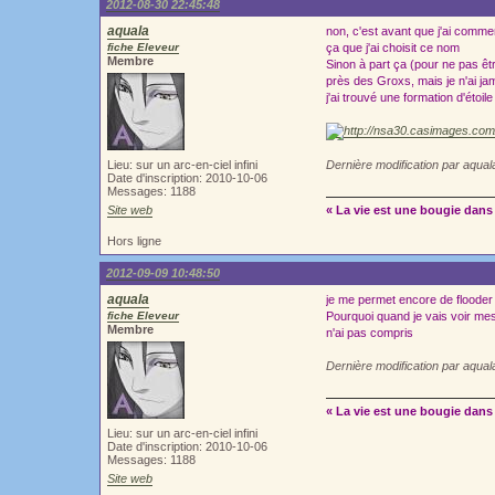
2012-08-30 22:45:48
aquala
non, c'est avant que j'ai comme
fiche Eleveur
ça que j'ai choisit ce nom
Membre
Sinon à part ça (pour ne pas être
près des Groxs, mais je n'ai jam
j'ai trouvé une formation d'étoi
Lieu: sur un arc-en-ciel infini
Dernière modification par aqua
Date d'inscription: 2010-10-06
Messages: 1188
Site web
« La vie est une bougie dans 
Hors ligne
2012-09-09 10:48:50
aquala
je me permet encore de flooder 
fiche Eleveur
Pourquoi quand je vais voir mes
Membre
n'ai pas compris
Dernière modification par aqua
« La vie est une bougie dans 
Lieu: sur un arc-en-ciel infini
Date d'inscription: 2010-10-06
Messages: 1188
Site web