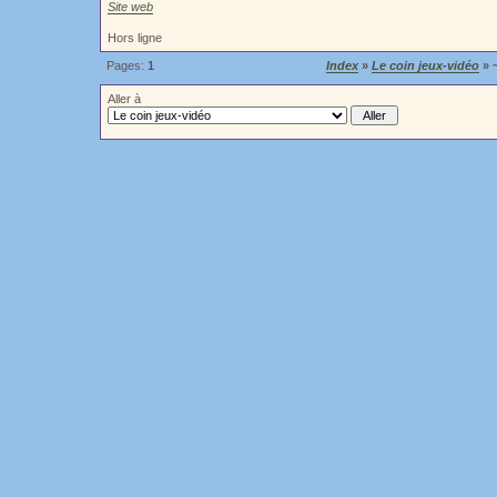
Site web
Hors ligne
Pages:
1
Index
»
Le coin jeux-vidéo
» 
Aller à