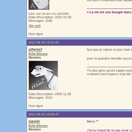
Dernière modification par aqua
« La vie est une bougie dans 
Lieu: sur un arc-en-ciel infini
Date d'inscription: 2010-10-06
Messages: 1188
Site web
Hors ligne
2012-08-30 13:21:16
athena3
faut que j'y rejoue un jour mai
fiche Eleveur
Membre
pour ta question desolée aucun
Y'a des gens qu'ont zappe exprè
vraiment sont toujours trop loi
Date d'inscription: 2009-11-08
Messages: 4116
Hors ligne
2012-08-30 13:54:37
aquala
Merci ^^
fiche Eleveur
Membre
J'ai eu chaud de ne pas avoir sa