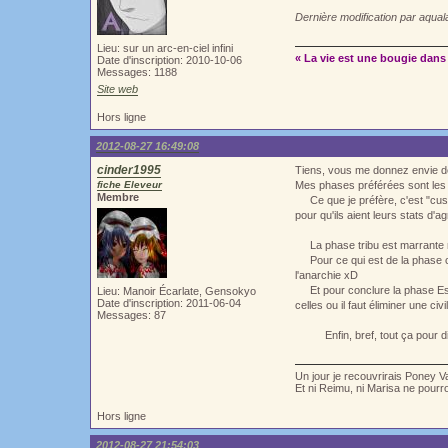
Dernière modification par aqua
Lieu: sur un arc-en-ciel infini
« La vie est une bougie dans 
Date d'inscription: 2010-10-06
Messages: 1188
Site web
Hors ligne
2012-08-27 16:49:08
cinder1995
Tiens, vous me donnez envie d
fiche Eleveur
Mes phases préférées sont les 
Membre
Ce que je préfère, c'est "cust
pour qu'ils aient leurs stats d'
La phase tribu est marrante ma
Pour ce qui est de la phase civil
l'anarchie xD
Et pour conclure la phase Espac
Lieu: Manoir Écarlate, Gensokyo
Date d'inscription: 2011-06-04
celles ou il faut éliminer une civ
Messages: 87
Enfin, bref, tout ça pour dir
Un jour je recouvrirais Poney V
Et ni Reimu, ni Marisa ne pour
Hors ligne
2012-08-27 21:54:03