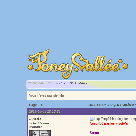
PONEYVALLEE
Index
S'identifier
Vous n'êtes pas identifié.
Pages:
1
Index
»
Le coin jeux-vidéo
» 
2012-08-03 12:13:23
aquala
fiche Eleveur
Autorisé par les modo's
Membre
Spore