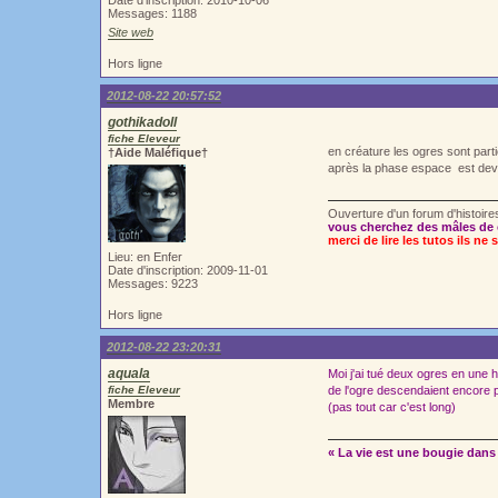
Date d'inscription: 2010-10-06
Messages: 1188
Site web
Hors ligne
2012-08-22 20:57:52
gothikadoll
fiche Eleveur
en créature les ogres sont par
†Aide Maléfique†
après la phase espace est deve
Ouverture d'un forum d'histoir
vous cherchez des mâles de 
merci de lire les tutos ils ne 
Lieu: en Enfer
Date d'inscription: 2009-11-01
Messages: 9223
Hors ligne
2012-08-22 23:20:31
aquala
Moi j'ai tué deux ogres en une 
fiche Eleveur
de l'ogre descendaient encore p
Membre
(pas tout car c'est long)
« La vie est une bougie dans 