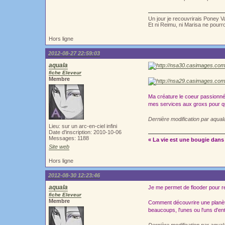
Un jour je recouvrirais Poney V
Et ni Reimu, ni Marisa ne pour
Hors ligne
2012-08-27 22:59:03
aquala
fiche Eleveur
Membre
Ma créature le coeur passionné s
mes services aux groxs pour qu'
Dernière modification par aqua
Lieu: sur un arc-en-ciel infini
Date d'inscription: 2010-10-06
Messages: 1188
« La vie est une bougie dans 
Site web
Hors ligne
2012-08-30 12:23:46
aquala
Je me permet de flooder pour re
fiche Eleveur
Membre
Comment découvrire une planète
beaucoups, l'unes ou l'uns d'en