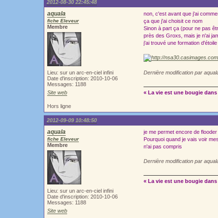
2012-08-30 22:45:48
aquala
non, c'est avant que j'ai comme
fiche Eleveur
ça que j'ai choisit ce nom
Membre
Sinon à part ça (pour ne pas être
près des Groxs, mais je n'ai jam
j'ai trouvé une formation d'étoi
Lieu: sur un arc-en-ciel infini
Dernière modification par aqua
Date d'inscription: 2010-10-06
Messages: 1188
Site web
« La vie est une bougie dans 
Hors ligne
2012-09-09 10:48:50
aquala
je me permet encore de flooder 
fiche Eleveur
Pourquoi quand je vais voir mes
Membre
n'ai pas compris
Dernière modification par aqua
« La vie est une bougie dans 
Lieu: sur un arc-en-ciel infini
Date d'inscription: 2010-10-06
Messages: 1188
Site web