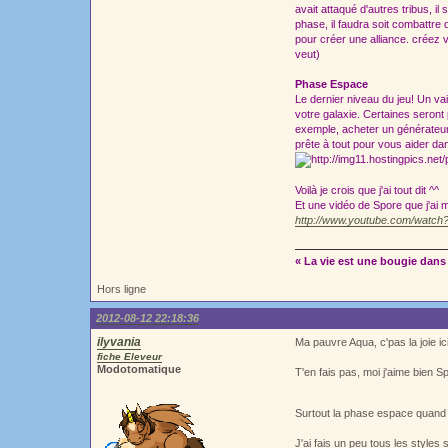
avait attaqué d'autres tribus, il
phase, il faudra soit combattre
pour créer une alliance. créez
veut)
Phase Espace
Le dernier niveau du jeu! Un va
votre galaxie. Certaines seront
exemple, acheter un générateur 
prête à tout pour vous aider da
Voilà je crois que j'ai tout dit ^^
Et une vidéo de Spore que j'ai 
http://www.youtube.com/watc
« La vie est une bougie dans 
Hors ligne
2012-08-12 22:18:36
ilyvania
Ma pauvre Aqua, c'pas la joie i
fiche Eleveur
Modotomatique
T'en fais pas, moi j'aime bien Sp
Surtout la phase espace quand 
J'ai fais un peu tous les styles