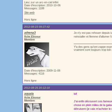
Lieu: sur un arc-en-ciel infini
Date d'inscription: 2010-10-06
Messages: 1188
Site web
Hors ligne
2012-08-23 09:27:42
athena3
Je n'y est pas rehouer depuis iu
fiche Eleveur
reinstaller et flemme d'allumer l'
Membre
Y'a des gens qu'ont zappe exprè
vraiment sont toujours trop loi
Date d'inscription: 2009-11-08
Messages: 4116
Hors ligne
2012-08-25 20:12:10
aquala
lol!
fiche Eleveur
Membre
J'ai enfin découvert ces fameux
chose en plein milieu de la gala
détruisent (je vais m'acheter le 