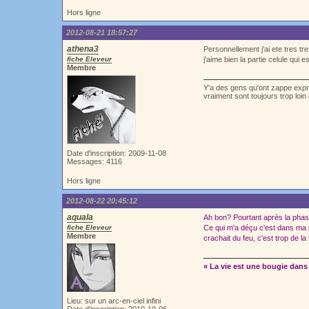
Hors ligne
2012-08-21 18:57:27
athena3
Personnellement j'ai ete tres tre
fiche Eleveur
j'aime bien la partie celule qui
Membre
Y'a des gens qu'ont zappe exprè
vraiment sont toujours trop loi
Date d'inscription: 2009-11-08
Messages: 4116
Hors ligne
2012-08-22 20:45:12
aquala
Ah bon? Pourtant après la phase 
fiche Eleveur
Ce qui m'a déçu c'est dans ma pr
Membre
crachait du feu, c'est trop de la
« La vie est une bougie dans 
Lieu: sur un arc-en-ciel infini