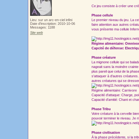
Ce jeu consiste à créer une cré
Phase cellule
Lieu: sur un arc-en-ciel infini
Le premier niveau du jeu. La cel
Date d'inscription: 2010-10-06
faire attention aux autres créa
Messages: 1188
vous présente ma cellule Infern
Site web
Régime alimentaire: Omnivo
Capcité de défense: Electriq
Phase créature
La mignone cellule qui se balada
nageait sans la moindre crainte
plus pareil que celui de la pha
s'attaquer à d'autres créatures.
autres créatures qui se dressen
Régime alimentaire: Carnivore
Capacité d'attaque: Charge, po
Capacité d'amitié: Chant et ch
Phase Tribu
Votre créature à la cervelle bie
pouvoir terminer le niveau. Je 
Phase civilisation
À la phase précédente, si la trib