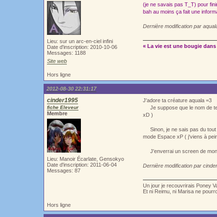
(je ne savais pas T_T) pour fi
bah au moins ça fait une inform
Dernière modification par aqua
Lieu: sur un arc-en-ciel infini
« La vie est une bougie dans 
Date d'inscription: 2010-10-06
Messages: 1188
Site web
Hors ligne
2012-08-30 22:31:17
cinder1995
J'adore ta créature aquala =3
fiche Eleveur
Je suppose que le nom de te pl
Membre
xD )
Sinon, je ne sais pas du tout c
mode Espace xP ( j'viens à pei
J'enverrai un screen de mon 
Lieu: Manoir Écarlate, Gensokyo
Date d'inscription: 2011-06-04
Dernière modification par cind
Messages: 87
Un jour je recouvrirais Poney V
Et ni Reimu, ni Marisa ne pour
Hors ligne