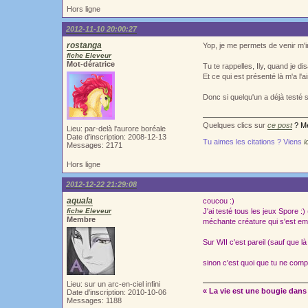
Hors ligne
2012-11-10 20:00:27
rostanga
Yop, je me permets de venir m'i
fiche Eleveur
Mot-dératrice
Tu te rappelles, Ily, quand je di
Et ce qui est présenté là m'a l'
Donc si quelqu'un a déjà testé s
Quelques clics sur
ce post
? Me
Lieu: par-delà l'aurore boréale
Date d'inscription: 2008-12-13
Tu aimes les citations ? Viens
i
Messages: 2171
Hors ligne
2012-12-22 21:29:08
aquala
coucou :)
fiche Eleveur
J'ai testé tous les jeux Spore :
Membre
méchante créature qui s'est em
Sur WII c'est pareil (sauf que l
sinon c'est quoi que tu ne com
Lieu: sur un arc-en-ciel infini
« La vie est une bougie dans 
Date d'inscription: 2010-10-06
Messages: 1188