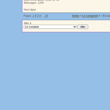
Messages: 1245
Hors ligne
Pages:
1
2
3
4
…
23
Index
»
Le comptoir
» ~J'y su
Aller à