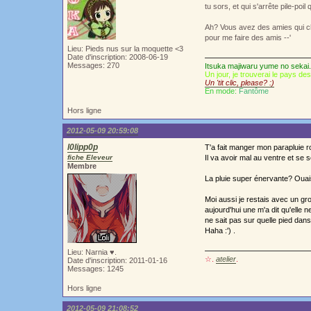
tu sors, et qui s'arrête pile-poil
Ah? Vous avez des amies qui cha
pour me faire des amis --'
Lieu: Pieds nus sur la moquette <3
Date d'inscription: 2008-06-19
Messages: 270
Itsuka majiwaru yume no sekai.
Un jour, je trouverai le pays de
Un 'tit clic, please? :)
En mode:
Fantôme
Hors ligne
2012-05-09 20:59:08
l0lipp0p
T'a fait manger mon parapluie r
fiche Eleveur
Il va avoir mal au ventre et se 
Membre
La pluie super énervante? Ouais
Moi aussi je restais avec un grou
aujourd'hui une m'a dit qu'elle ne
ne sait pas sur quelle pied danse
Haha :') .
Lieu: Narnia ♥.
☆.
atelier
.
Date d'inscription: 2011-01-16
Messages: 1245
Hors ligne
2012-05-09 21:08:52