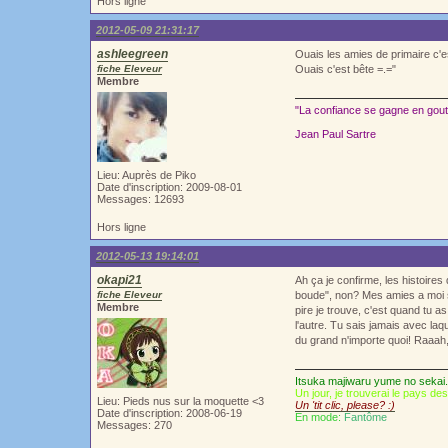
Hors ligne
2012-05-09 21:31:17
ashleegreen
Ouais les amies de primaire c'
fiche Eleveur
Ouais c'est bête =.="
Membre
"La confiance se gagne en goutt
Jean Paul Sartre
Lieu: Auprès de Piko
Date d'inscription: 2009-08-01
Messages: 12693
Hors ligne
2012-05-13 19:14:01
okapi21
Ah ça je confirme, les histoires
fiche Eleveur
boude", non? Mes amies a moi se
Membre
pire je trouve, c'est quand tu 
l'autre. Tu sais jamais avec laq
du grand n'importe quoi! Raaah, 
Itsuka majiwaru yume no sekai.
Un jour, je trouverai le pays de
Lieu: Pieds nus sur la moquette <3
Un 'tit clic, please? :)
Date d'inscription: 2008-06-19
En mode:
Fantôme
Messages: 270