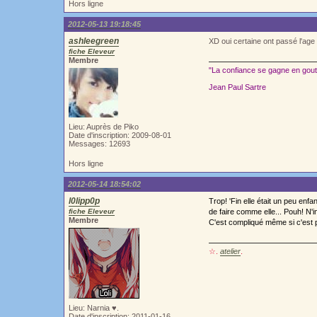
Hors ligne
2012-05-13 19:18:45
ashleegreen
XD oui certaine ont passé l'age
fiche Eleveur
Membre
"La confiance se gagne en goutt
Jean Paul Sartre
Lieu: Auprès de Piko
Date d'inscription: 2009-08-01
Messages: 12693
Hors ligne
2012-05-14 18:54:02
l0lipp0p
Trop! 'Fin elle était un peu enf
fiche Eleveur
de faire comme elle... Pouh! N'i
Membre
C'est compliqué même si c'est p
☆.
atelier
.
Lieu: Narnia ♥.
Date d'inscription: 2011-01-16