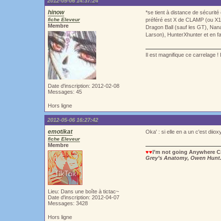
2012-05-06 14:37:24
hinow
*se tient à distance de sécurit
fiche Eleveur
préféré est X de CLAMP (ou X199
Membre
Dragon Ball (sauf les GT), Nana
Larson), HunterXhunter et en fait ple
Il est magnifique ce carrelage ! 
Date d'inscription: 2012-02-08
Messages: 45
Hors ligne
2012-05-06 16:27:42
emotikat
Oka' : si elle en a un c'est diiox
fiche Eleveur
Membre
♥♥
I’m not going Anywhere Cr
Grey’s Anatomy, Owen Hunt
Lieu: Dans une boîte à tictac~
Date d'inscription: 2012-04-07
Messages: 3428
Hors ligne