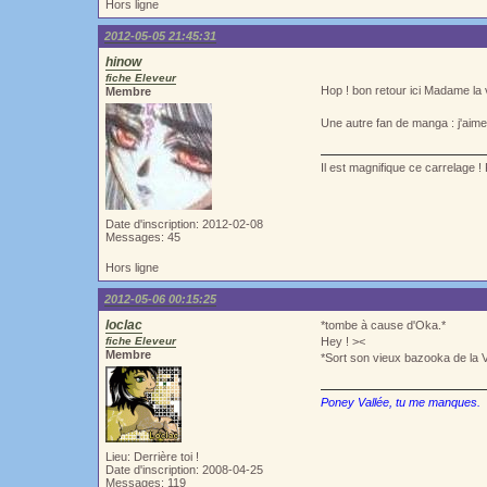
Hors ligne
2012-05-05 21:45:31
hinow
fiche Eleveur
Hop ! bon retour ici Madame la
Membre
Une autre fan de manga : j'aime \
Il est magnifique ce carrelage ! 
Date d'inscription: 2012-02-08
Messages: 45
Hors ligne
2012-05-06 00:15:25
loclac
*tombe à cause d'Oka.*
fiche Eleveur
Hey ! ><
Membre
*Sort son vieux bazooka de la V
Poney Vallée, tu me manques.
Lieu: Derrière toi !
Date d'inscription: 2008-04-25
Messages: 119