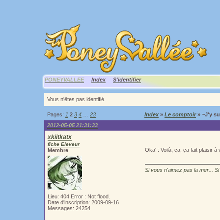
PONEYVALLEE
Index
S'identifier
Vous n'êtes pas identifié.
Pages:
1
2
3
4
…
23
Index
»
Le comptoir
» ~J'y su
2012-05-05 21:31:33
xkiitkatx
fiche Eleveur
Oka' : Voilà, ça, ça fait plaisir à
Membre
Si vous n'aimez pas la mer... Si
Lieu: 404 Error : Not flood.
Date d'inscription: 2009-09-16
Messages: 24254