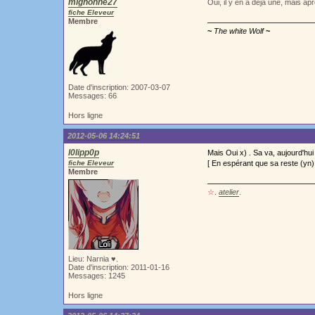
mignonne27
Oui, il y en a déja une, mais a
fiche Eleveur
Membre
~
The white Wolf
~
Date d'inscription: 2007-03-07
Messages: 66
Hors ligne
2012-05-06 14:24:51
l0lipp0p
Mais Oui x) . Sa va, aujourd'hui i
fiche Eleveur
[ En espérant que sa reste (yn)
Membre
☆.
atelier
.
Lieu: Narnia ♥.
Date d'inscription: 2011-01-16
Messages: 1245
Hors ligne