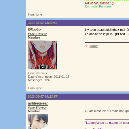
Un 'tit clic, please? :)
En mode:
Fantôme
Hors ligne
2012-05-07 18:17:59
l0lipp0p
Il y a un beau soleil chez moi :D
fiche Eleveur
La danse de la pluie! [BLANC. Je
Membre
☆.
atelier
.
Lieu: Narnia ♥.
Date d'inscription: 2011-01-16
Messages: 1245
Hors ligne
2012-05-07 18:23:57
ashleegreen
fiche Eleveur
Ouais c'est fait XD mais bon q
Membre
"La confiance se gagne en goutt