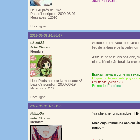
Jean Paul Sartre
Lieu: Auprès de Piko
Date d'inscription: 2009-08-01
Messages: 12693
Hors ligne
2012-05-09 14:56:47
okapi21
Sucette: Tu ne veux pas faire l
fiche Eleveur
lieu de la danse de la pluie nor
Membre
Ash: Je ne te le fais pas dire, 
plus a l'école. Je ferais la grève
Itsuka majiwaru yume no sekai.
Un jour, je trouverai le pays de
Lieu: Pieds nus sur la moquette <3
Un 'tit clic, please? :)
Date d'inscription: 2008-06-19
En mode:
Fantôme
Messages: 270
Hors ligne
2012-05-09 18:21:29
l0lipp0p
*va chercher un parapluie* Héh
fiche Eleveur
Membre
Mais Aujourd'hui une chaleur é
temps ~ .