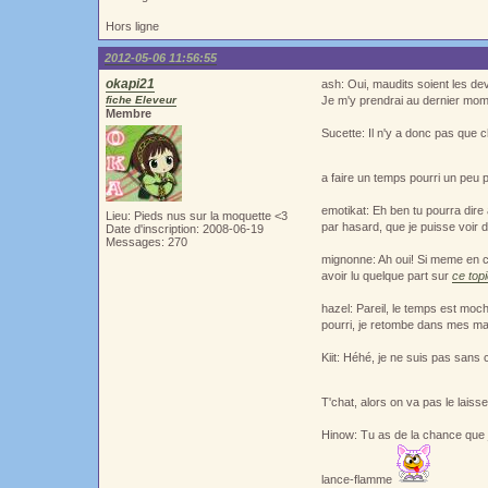
Hors ligne
2012-05-06 11:56:55
okapi21
ash: Oui, maudits soient les dev
fiche Eleveur
Je m'y prendrai au dernier mom
Membre
Sucette: Il n'y a donc pas que 
a faire un temps pourri un peu 
emotikat: Eh ben tu pourra dire a
Lieu: Pieds nus sur la moquette <3
par hasard, que je puisse voir d'
Date d'inscription: 2008-06-19
Messages: 270
mignonne: Ah oui! Si meme en cli
avoir lu quelque part sur
ce top
hazel: Pareil, le temps est moch
pourri, je retombe dans mes ma
Kiit: Héhé, je ne suis pas sans
T'chat, alors on va pas le laiss
Hinow: Tu as de la chance que j
lance-flamme