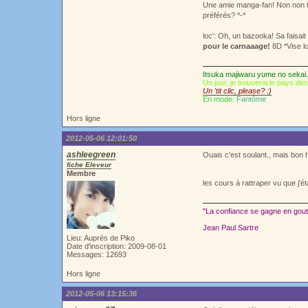
Une amie manga-fan! Non non tu
préférés? *-*
loc': Oh, un bazooka! Sa faisai
pour le carnaaage!
8D *Vise lo
Itsuka majiwaru yume no sekai.
Un jour, je trouverai le pays de
Un 'tit clic, please? :)
En mode:
Fantôme
Hors ligne
2012-05-06 12:01:50
ashleegreen
Ouais c'est soulant., mais bon hie
fiche Eleveur
Membre
les cours à rattraper vu que j'
"La confiance se gagne en goutt
Jean Paul Sartre
Lieu: Auprès de Piko
Date d'inscription: 2009-08-01
Messages: 12693
Hors ligne
2012-05-06 13:15:36