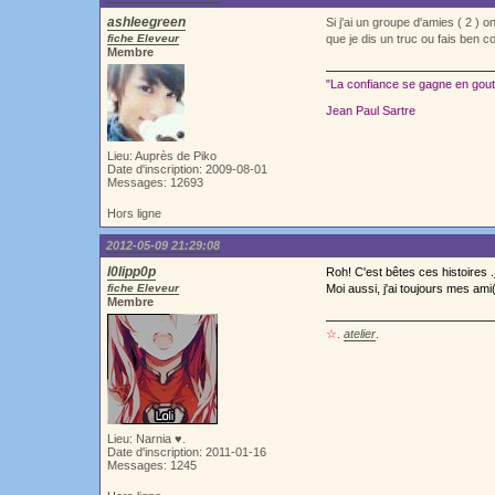
ashleegreen
Si j'ai un groupe d'amies ( 2 ) 
fiche Eleveur
que je dis un truc ou fais ben 
Membre
"La confiance se gagne en goutt
Jean Paul Sartre
Lieu: Auprès de Piko
Date d'inscription: 2009-08-01
Messages: 12693
Hors ligne
2012-05-09 21:29:08
l0lipp0p
Roh! C'est bêtes ces histoires
fiche Eleveur
Moi aussi, j'ai toujours mes am
Membre
☆.
atelier
.
Lieu: Narnia ♥.
Date d'inscription: 2011-01-16
Messages: 1245