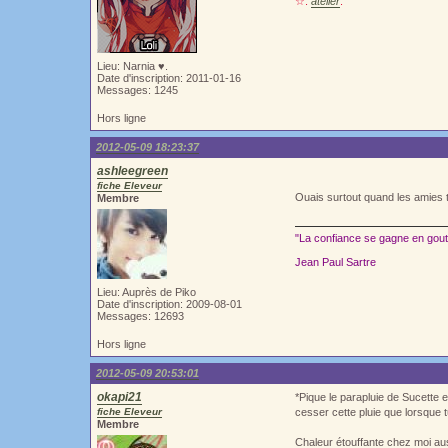
☆.
atelier
.
Lieu: Narnia ♥.
Date d'inscription: 2011-01-16
Messages: 1245
Hors ligne
2012-05-09 18:23:37
ashleegreen
fiche Eleveur
Ouais surtout quand les amies 
Membre
"La confiance se gagne en goutt
Jean Paul Sartre
Lieu: Auprès de Piko
Date d'inscription: 2009-08-01
Messages: 12693
Hors ligne
2012-05-09 20:53:01
okapi21
*Pique le parapluie de Sucette 
fiche Eleveur
cesser cette pluie que lorsque 
Membre
Chaleur étouffante chez moi aus