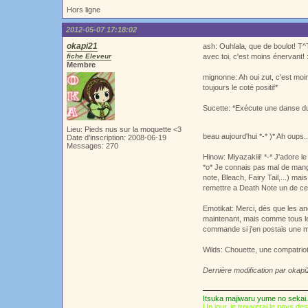
Hors ligne
2012-05-07 17:18:02
okapi21
ash: Ouhlala, que de boulot! T^
fiche Eleveur
avec toi, c'est moins énervant! 
Membre
mignonne: Ah oui zut, c'est moin
toujours le coté positif*
Sucette: *Exécute une danse du s
Lieu: Pieds nus sur la moquette <3
beau aujourd'hui *-* )* Ah oups.
Date d'inscription: 2008-06-19
Messages: 270
Hinow: Miyazakiii! *-* J'adore
*o* Je connais pas mal de mang
note, Bleach, Fairy Tail,...) ma
remettre a Death Note un de ces 
Emotikat: Merci, dès que les ancie
maintenant, mais comme tous le
commande si j'en postais une m
Wilds: Chouette, une compatrio
Dernière modification par okap
Itsuka majiwaru yume no sekai.
Un jour, je trouverai le pays de