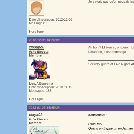
Je savais pas qu'on pouvais jou
Date d'inscription: 2012-12-08
Messages: 1
Hors ligne
2012-12-09 10:26:09
zipoupou
Ah bon ? Et bien si, on peux ! B
fiche Eleveur
l'abandon, c'est dommage.
Membre
Security guard at Five Nights A
Lieu: A Equestria
Date d'inscription: 2010-11-15
Messages: 185
Hors ligne
2013-01-23 14:45:23
claya02
Konnichiwa !
fiche Eleveur
Membre
Dites-moi
Quand on frappe un enderman avec