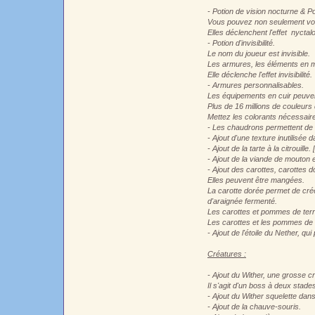
- Potion de vision nocturne & Po
Vous pouvez non seulement voir
Elles déclenchent l'effet nyctal
- Potion d'invisibilité.
Le nom du joueur est invisible.
Les armures, les éléments en mai
Elle déclenche l'effet invisibilité.
- Armures personnalisables.
Les équipements en cuir peuven
Plus de 16 millions de couleurs 
Mettez les colorants nécessaires
- Les chaudrons permettent de ne
- Ajout d'une texture inutilisée 
- Ajout de la tarte à la citrouille. 
- Ajout de la viande de mouton 
- Ajout des carottes, carottes
Elles peuvent être mangées.
La carotte dorée permet de créer
d'araignée fermenté.
Les carottes et pommes de terre
Les carottes et les pommes de te
- Ajout de l'étoile du Nether, qui
Créatures :
- Ajout du Wither, une grosse cr
Il s'agit d'un boss à deux stades
- Ajout du Wither squelette dans
- Ajout de la chauve-souris.