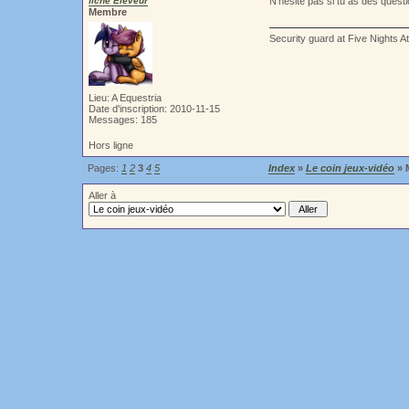
fiche Eleveur
N'hésite pas si tu as des questi
Membre
Security guard at Five Nights A
Lieu: A Equestria
Date d'inscription: 2010-11-15
Messages: 185
Hors ligne
Pages:
1
2
3
4
5
Index
»
Le coin jeux-vidéo
» 
Aller à