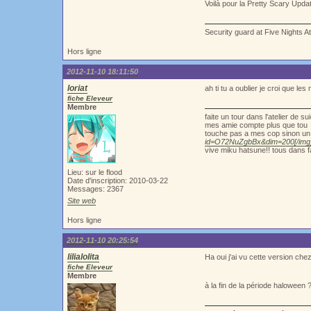
Voilà pour la Pretty Scary Updat
Security guard at Five Nights A
Hors ligne
2012-11-10 18:11:50
loriat
ah ti tu a oublier je croi que les
fiche Eleveur
Membre
faite un tour dans l'atelier de 
mes amie compte plus que tou
touche pas a mes cop sinon un 
id=O72NuZgbBx&dim=200[/img
vive miku hatsune!! tous dans f
Lieu: sur le flood
Date d'inscription: 2010-03-22
Messages: 2367
Site web
Hors ligne
2012-11-10 20:25:54
lilialolita
Ha oui j'ai vu cette version che
fiche Eleveur
Membre
à la fin de la période haloween 