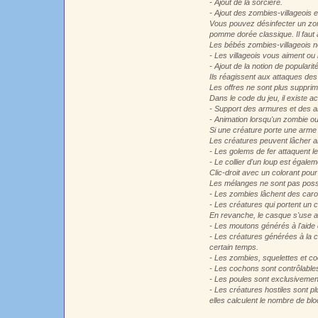
- Ajout de la sorcière.
- Ajout des zombies-villageois 
Vous pouvez désinfecter un zombi
pomme dorée classique. Il faut
Les bébés zombies-villageois ne 
- Les villageois vous aiment ou
- Ajout de la notion de popularité
Ils réagissent aux attaques des
Les offres ne sont plus suppri
Dans le code du jeu, il existe ac
- Support des armures et des ar
- Animation lorsqu'un zombie o
Si une créature porte une arme 
Les créatures peuvent lâcher alé
- Les golems de fer attaquent 
- Le collier d'un loup est égale
Clic-droit avec un colorant pour 
Les mélanges ne sont pas poss
- Les zombies lâchent des caro
- Les créatures qui portent un c
En revanche, le casque s'use au
- Les moutons générés à l'aide 
- Les créatures générées à la 
certain temps.
- Les zombies, squelettes et c
- Les cochons sont contrôlables 
- Les poules sont exclusivement
- Les créatures hostiles sont p
elles calculent le nombre de blo