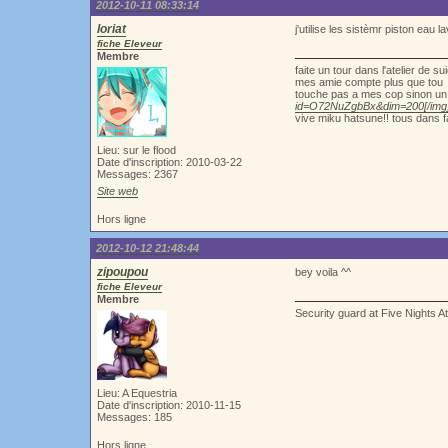
2012-10-11 08:33:14
loriat
j'utilise les sistèmr piston eau l
fiche Eleveur
Membre
faite un tour dans l'atelier de 
mes amie compte plus que tou
touche pas a mes cop sinon un 
id=O72NuZgbBx&dim=200[/img
vive miku hatsune!! tous dans f
Lieu: sur le flood
Date d'inscription: 2010-03-22
Messages: 2367
Site web
Hors ligne
2012-10-12 21:48:44
zipoupou
bey voila ^^
fiche Eleveur
Membre
Security guard at Five Nights A
Lieu: A Equestria
Date d'inscription: 2010-11-15
Messages: 185
Hors ligne