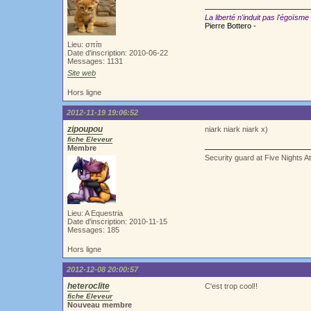
La liberté n'induit pas l'égoïsme
Pierre Bottero -
Lieu: σπίτι
Date d'inscription: 2010-06-22
Messages: 1131
Site web
Hors ligne
2012-11-19 19:06:52
zipoupou
niark niark niark x)
fiche Eleveur
Membre
Security guard at Five Nights A
Lieu: A Equestria
Date d'inscription: 2010-11-15
Messages: 185
Hors ligne
2012-12-08 20:00:57
heteroclite
C'est trop cool!!
fiche Eleveur
Nouveau membre