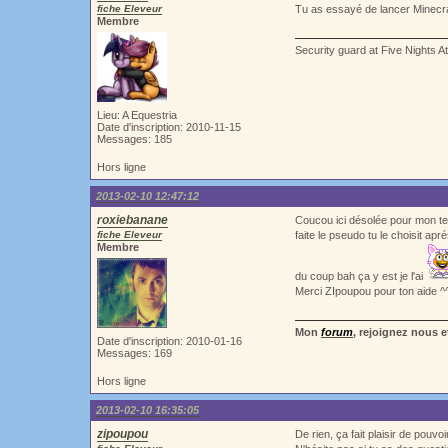
fiche Eleveur
Tu as essayé de lancer Minecraf
Membre
Security guard at Five Nights A
Lieu: A Equestria
Date d'inscription: 2010-11-15
Messages: 185
Hors ligne
2013-02-10 12:47:12
roxiebanane
Coucou ici désolée pour mon tem
fiche Eleveur
faite le pseudo tu le choisit apré
Membre
du coup bah ça y est je l'ai
Merci ZIpoupou pour ton aide ^
Mon
forum
, rejoignez nous e
Date d'inscription: 2010-01-16
Messages: 169
Hors ligne
2013-02-10 16:35:05
zipoupou
De rien, ça fait plaisir de pouvoi