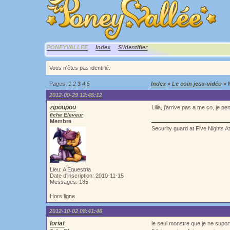
PONEYVALLEE
Index
S'identifier
Vous n'êtes pas identifié.
Pages:
1
2
3
4
5
Index
»
Le coin jeux-vidéo
» 
2012-09-29 12:45:12
zipoupou
Lilia, j'arrive pas a me co, je p
fiche Eleveur
Membre
Security guard at Five Nights A
Lieu: A Equestria
Date d'inscription: 2010-11-15
Messages: 185
Hors ligne
2012-10-02 08:41:46
loriat
le seul monstre que je ne suport