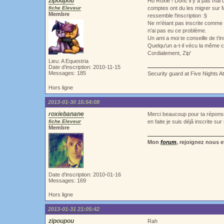
zipoupou
Ho Roxie ! Donc il y a pas mal d
fiche Eleveur
comptes ont du les migrer sur Mo
Membre
ressemble l'inscription :§
Ne m'étant pas inscrite comme ça
n'ai pas eu ce problème.
Un ami a moi te conseille de t'i
Quelqu'un a-t-il vécu la même c
Cordialement, Zip'
Lieu: A Equestria
Date d'inscription: 2010-11-15
Messages: 185
Security guard at Five Nights A
Hors ligne
2013-01-30 15:54:08
roxiebanane
Merci beaucoup pour ta répons
fiche Eleveur
en faite je suis déjâ inscrite su
Membre
Mon
forum
, rejoignez nous e
Date d'inscription: 2010-01-16
Messages: 169
Hors ligne
2013-01-31 21:05:42
zipoupou
Rah