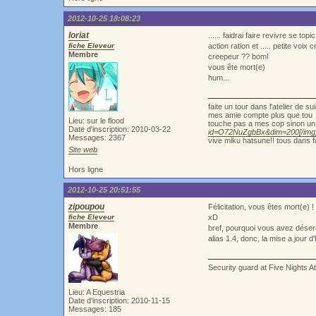
2012-10-25 18:08:23
loriat
...... faidrai faire revivre se topic !!!!!!
fiche Eleveur
action ration et ..... petite voix
Membre
creepeur ?? bom!
vous ête mort(e)
hum...
faite un tour dans l'atelier de 
mes amie compte plus que tou
Lieu: sur le flood
touche pas a mes cop sinon un 
Date d'inscription: 2010-03-22
id=O72NuZgbBx&dim=200[/img
Messages: 2367
vive miku hatsune!! tous dans f
Site web
Hors ligne
2012-10-25 20:51:55
zipoupou
Félicitation, vous êtes mort(e) !
fiche Eleveur
xD
Membre
bref, pourquoi vous avez déserté
alias 1.4, donc, la mise a jour 
Security guard at Five Nights A
Lieu: A Equestria
Date d'inscription: 2010-11-15
Messages: 185