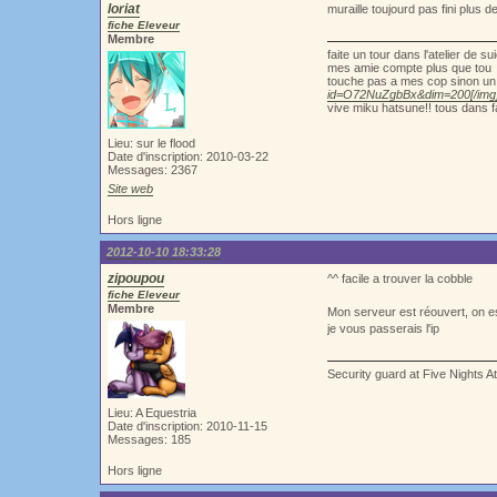
loriat
muraille toujourd pas fini plus d
fiche Eleveur
Membre
faite un tour dans l'atelier de 
mes amie compte plus que tou
touche pas a mes cop sinon un 
id=O72NuZgbBx&dim=200[/img
vive miku hatsune!! tous dans f
Lieu: sur le flood
Date d'inscription: 2010-03-22
Messages: 2367
Site web
Hors ligne
2012-10-10 18:33:28
zipoupou
^^ facile a trouver la cobble
fiche Eleveur
Membre
Mon serveur est réouvert, on es
je vous passerais l'ip
Security guard at Five Nights A
Lieu: A Equestria
Date d'inscription: 2010-11-15
Messages: 185
Hors ligne