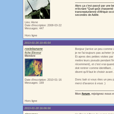
Alors ça c'est passé par une bell
m'écriant "Quel goût charpenté 
transneptunienne d'Afrique occ
secondes de Adèle.
Lieu: Aisne
Date d'inscription: 2008-03-22
Messages: 447
Hors ligne
2013-01-26 10:45:54
roxiebanane
Bonjour j'arrive un peu comme 
fiche Eleveur
je ne l'ai toujours pas acheter (
Membre
Et apres des petites visites pa
mettre leurs pseudo pendant l'in
récemment), et c'est vrai quan
doit rentrer comme identifiant.
disent qu'il faut le choisir avan
Donc bah si vous étes un peu p
Date d'inscription: 2010-01-16
Messages: 169
merci d'avance à vous :)
Mon
forum
, rejoignez nous e
Hors ligne
2013-01-28 16:06:56