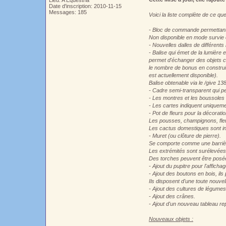
Lieu: A Equestria
Date d'inscription: 2010-11-15
Messages: 185
Voici la liste complète de ce que
- Bloc de commande permettant 
Non disponible en mode survie e
- Nouvelles dalles de différents
- Balise qui émet de la lumière
permet d'échanger des objets c
le nombre de bonus en construis
est actuellement disponible).
Balise obtenable via le /give 13
- Cadre semi-transparent qui pe
- Les montres et les boussoles 
- Les cartes indiquent uniqueme
- Pot de fleurs pour la décoratio
Les pousses, champignons, fleur
Les cactus domestiques sont ino
- Muret (ou clôture de pierre).
Se comporte comme une barrièr
Les extrémités sont surélevée
Des torches peuvent être posées
- Ajout du pupitre pour l'affichag
- Ajout des boutons en bois, ils
Ils disposent d'une toute nouvell
- Ajout des cultures de légumes
- Ajout des crânes.
- Ajout d'un nouveau tableau re
Nouveaux objets :