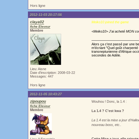
Hors ligne
2012-11-03 20:17:56
claya02
Meiko10 joined the game
fiche Eleveur
Membre
<Meiko10> J'ai acheté MON co
Alors ça c'est passé par une bell
m'écriant "Quel goût charpenté 
transneptunienne d'Afrique occ
secondes de Adèle.
Lieu: Aisne
Date d'inscription: 2008-03-22
Messages: 447
Hors ligne
2012-11-05 10:43:27
zipoupou
Wouhou ! Donc, la 1.4 :
fiche Eleveur
Membre
La 1.4 ? C'est kwa ?
La 1.4 est la mise a jour d'Hal
nouveau boss, etc..
Cette Mise a jour, elle rajou