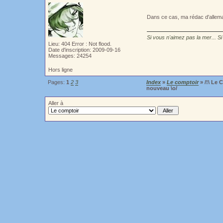
Dans ce cas, ma rédac d'alleman
Si vous n'aimez pas la mer... Si
Lieu: 404 Error : Not flood.
Date d'inscription: 2009-09-16
Messages: 24254
Hors ligne
Pages:
1
2
3
Index
»
Le comptoir
» /!\ Le 
nouveau \o/
Aller à