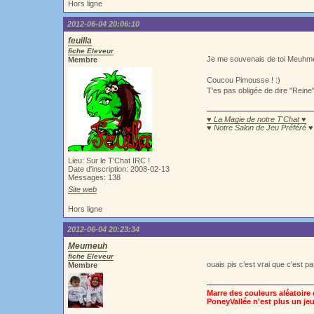
Hors ligne
2012-06-04 20:06:10
feuilla
fiche Eleveur
Je me souvenais de toi Meuhme
Membre
Coucou Pimousse ! :)
T'es pas obligée de dire "Reine"
♥ La Magie de notre T'Chat ♥
♥ Notre Salon de Jeu Préféré ♥
Lieu: Sur le T'Chat IRC !
Date d'inscription: 2008-02-13
Messages: 138
Site web
Hors ligne
2012-06-04 20:23:34
Meumeuh
fiche Eleveur
ouais pis c’est vrai que c'est p
Membre
Marre des couleurs aléatoire e
PoneyVallée n'est plus un jeu