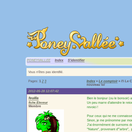
PONEYVALLEE
Index
S'identifier
Vous n'êtes pas identifié.
Pages:
1
2
3
Index
»
Le comptoir
» /!\ Le 
nouveau \o/
2012-05-28 12:07:42
feuilla
Bien le bonjour (ou le bonsoir) 
fiche Eleveur
Un peu marre d'attendre le retou
Membre
revoici !
Pour ceux qui ne me connaissen
Sinon, je me prénomme par mon 
J'ai énormément de surnoms du s
"Nature", provenant d'"arbre", p