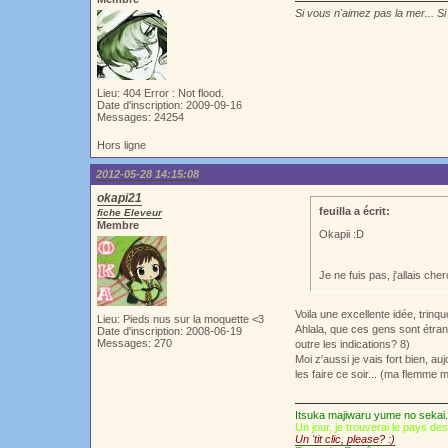
Si vous n'aimez pas la mer... Si
Lieu: 404 Error : Not flood.
Date d'inscription: 2009-09-16
Messages: 24254
Hors ligne
2012-05-28 14:15:08
okapi21
feuilla a écrit:
fiche Eleveur
Membre
Okapii :D
Je ne fuis pas, j'allais che
Voila une excellente idée, trin
Lieu: Pieds nus sur la moquette <3
Ahlala, que ces gens sont étrang
Date d'inscription: 2008-06-19
Messages: 270
outre les indications? 8)
Moi z'aussi je vais fort bien, au
les faire ce soir... (ma flemme m
Itsuka majiwaru yume no sekai.
Un jour, je trouverai le pays de
Un 'tit clic, please? :)