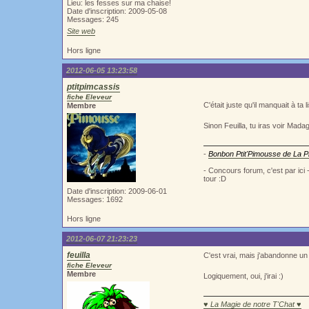
Lieu: les fesses sur ma chaise!
Date d'inscription: 2009-05-08
Messages: 245
Site web
Hors ligne
2012-06-05 13:23:58
ptitpimcassis
fiche Eleveur
C'était juste qu'il manquait à ta
Membre
Sinon Feuilla, tu iras voir Mad
-
Bonbon Ptit'Pimousse de La Pi
- Concours forum, c'est par ici
tour :D
Date d'inscription: 2009-06-01
Messages: 1692
Hors ligne
2012-06-07 21:23:23
feuilla
C'est vrai, mais j'abandonne un
fiche Eleveur
Membre
Logiquement, oui, j'irai :)
♥ La Magie de notre T'Chat ♥