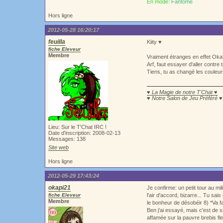
En mode:
Fantôme
Hors ligne
2012-05-28 16:20:17
feuilla
Kiity ♥
fiche Eleveur
Membre
Vraiment étranges en effet Oka', 
Arf, faut essayer d'aller contre 
Tiens, tu as changé les couleur
♥ La Magie de notre T'Chat ♥
♥ Notre Salon de Jeu Préféré ♥
Lieu: Sur le T'Chat IRC !
Date d'inscription: 2008-02-13
Messages: 138
Site web
Hors ligne
2012-05-29 17:43:24
okapi21
Je confirme: un petit tour au mi
fiche Eleveur
l'air d'accord, bizarre... Tu sa
Membre
le bonheur de désobéir 8) *Va 
Ben j'ai essayé, mais c'est de 
affamée sur la pauvre brebis f