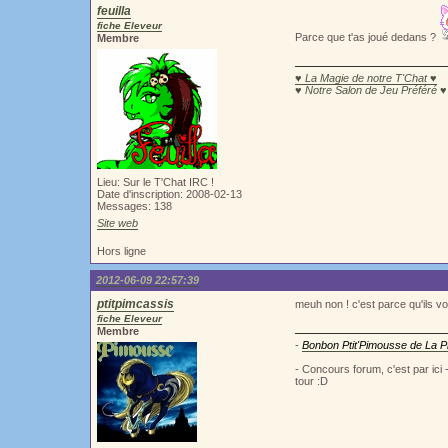
feuilla
fiche Eleveur
Parce que t'as joué dedans ?
Membre
♥ La Magie de notre T'Chat ♥
♥ Notre Salon de Jeu Préféré ♥
Lieu: Sur le T'Chat IRC !
Date d'inscription: 2008-02-13
Messages: 138
Site web
Hors ligne
2012-06-09 22:57:39
ptitpimcassis
meuh non ! c'est parce qu'ils vo
fiche Eleveur
Membre
-
Bonbon Ptit'Pimousse de La Pi
- Concours forum, c'est par ici
tour :D