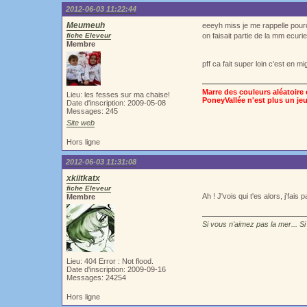
2012-06-03 11:22:44
Meumeuh
eeeyh miss je me rappelle pourqu
fiche Eleveur
on faisait partie de la mm ecuri
Membre
pff ca fait super loin c'est en
Marre des couleurs aléatoire e
Lieu: les fesses sur ma chaise!
PoneyVallée n'est plus un jeu
Date d'inscription: 2009-05-08
Messages: 245
Site web
Hors ligne
2012-06-03 11:31:08
xkiitkatx
fiche Eleveur
Ah ! J'vois qui t'es alors, j'fais 
Membre
Si vous n'aimez pas la mer... Si
Lieu: 404 Error : Not flood.
Date d'inscription: 2009-09-16
Messages: 24254
Hors ligne