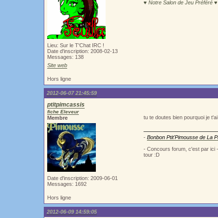
♥ Notre Salon de Jeu Préféré ♥
Lieu: Sur le T'Chat IRC !
Date d'inscription: 2008-02-13
Messages: 138
Site web
Hors ligne
2012-06-07 21:45:59
ptitpimcassis
fiche Eleveur
tu te doutes bien pourquoi je t'a
Membre
-
Bonbon Ptit'Pimousse de La Pi
- Concours forum, c'est par ici
tour :D
Date d'inscription: 2009-06-01
Messages: 1692
Hors ligne
2012-06-09 14:59:05