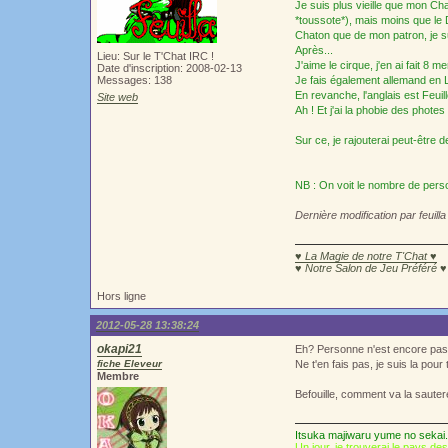
Je suis plus vieille que mon Ch
*toussote*), mais moins que le
Chaton que de mon patron, je s
Après...
Lieu: Sur le T'Chat IRC !
J'aime le cirque, j'en ai fait 8
Date d'inscription: 2008-02-13
Messages: 138
Je fais également allemand en LV
En revanche, l'anglais est Feui
Site web
Ah ! Et j'ai la phobie des photes
Sur ce, je rajouterai peut-être
NB : On voit le nombre de personn
Dernière modification par feuil
♥ La Magie de notre T'Chat ♥
♥ Notre Salon de Jeu Préféré ♥
Hors ligne
2012-05-28 13:38:24
okapi21
Eh? Personne n'est encore passé 
fiche Eleveur
Ne t'en fais pas, je suis la pour
Membre
Befouille, comment va la sauter
Itsuka majiwaru yume no sekai.
Un jour, je trouverai le pays de