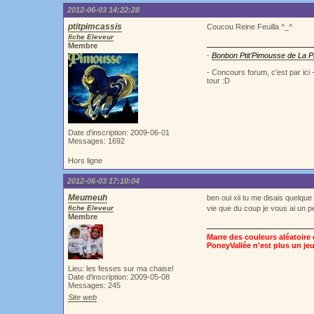
2012-06-03 14:22:28
ptitpimcassis
Coucou Reine Feuilla ^_^
fiche Eleveur
Membre
-
Bonbon Ptit'Pimousse de La Pi
- Concours forum, c'est par ici
tour :D
Date d'inscription: 2009-06-01
Messages: 1692
Hors ligne
2012-06-03 17:10:04
Meumeuh
ben oui xii tu me disais quelque
fiche Eleveur
vie que du coup je vous ai un pe
Membre
Marre des couleurs aléatoire e
PoneyVallée n'est plus un jeu
Lieu: les fesses sur ma chaise!
Date d'inscription: 2009-05-08
Messages: 245
Site web