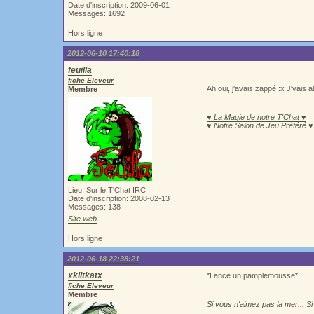
Date d'inscription: 2009-06-01
Messages: 1692
Hors ligne
2012-06-10 17:40:18
feuilla
fiche Eleveur
Ah oui, j'avais zappé :x J'vais al
Membre
♥ La Magie de notre T'Chat ♥
♥ Notre Salon de Jeu Préféré ♥
Lieu: Sur le T'Chat IRC !
Date d'inscription: 2008-02-13
Messages: 138
Site web
Hors ligne
2012-06-18 22:38:21
xkiitkatx
*Lance un pamplemousse*
fiche Eleveur
Membre
Si vous n'aimez pas la mer... Si