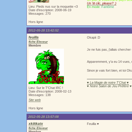
Un 'tit clic, please? :)
Lieu: Pieds nus sur la moquette <3
En mode:
Fantôme
Date d'inscription: 2008-06-19
Messages: 270
Hors ligne
2012-05-28 13:42:52
feuilla
Okapii :D
fiche Eleveur
Membre
Je ne fuis pas, j'allais chercher
Apparemment, y'a eu 14 vues, ma
Sinon je vais fort bien, et toi Oka
♥ La Magie de notre T'Chat ♥
♥ Notre Salon de Jeu Préféré ♥
Lieu: Sur le T'Chat IRC !
Date d'inscription: 2008-02-13
Messages: 138
Site web
Hors ligne
2012-05-28 13:57:08
xkiitkatx
Feuilla ♥
fiche Eleveur
Membre