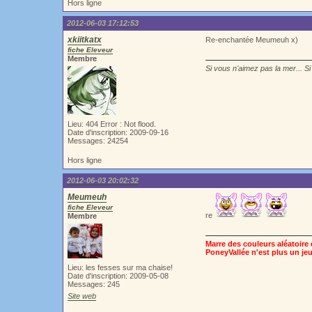
Hors ligne
2012-06-03 17:12:53
xkiitkatx
Re-enchantée Meumeuh x)
fiche Eleveur
Membre
Si vous n'aimez pas la mer... Si
Lieu: 404 Error : Not flood.
Date d'inscription: 2009-09-16
Messages: 24254
Hors ligne
2012-06-03 20:02:32
Meumeuh
fiche Eleveur
re
Membre
Marre des couleurs aléatoire e
PoneyVallée n'est plus un jeu
Lieu: les fesses sur ma chaise!
Date d'inscription: 2009-05-08
Messages: 245
Site web