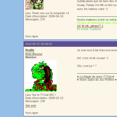
nutella plutot que de faire des 
Ouaip, Patate m'a filé un lien o
avec les balises color :3
Lieu: Pieds nus sur la moquette <3
Date d'inscription: 2008-06-19
Messages: 270
Itsuka majiwaru yume no sekai.
Un jour, je trouverai le pays de
Un 'tit clic, please? :)
En mode:
Fantôme
Hors ligne
2012-05-31 18:36:01
feuilla
Je suis tout à fait d'accord ave
fiche Eleveur
Membre
Arf, c'est vil de sa part :')
Oki, cool ça ^-^
♥ La Magie de notre T'Chat ♥
♥ Notre Salon de Jeu Préféré ♥
Lieu: Sur le T'Chat IRC !
Date d'inscription: 2008-02-13
Messages: 138
Site web
Hors ligne