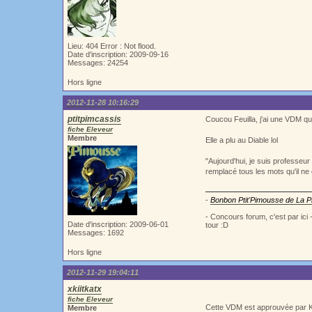
Lieu: 404 Error : Not flood.
Date d'inscription: 2009-09-16
Messages: 24254
Hors ligne
2012-11-28 10:16:29
ptitpimcassis
Coucou Feuilla, j'ai une VDM qu
fiche Eleveur
Membre
Elle a plu au Diable lol
"Aujourd'hui, je suis professeur
remplacé tous les mots qu'il n
-
Bonbon Ptit'Pimousse de La Pi
- Concours forum, c'est par ici
Date d'inscription: 2009-06-01
tour :D
Messages: 1692
Hors ligne
2012-11-29 19:04:11
xkiitkatx
fiche Eleveur
Cette VDM est approuvée par Ki
Membre