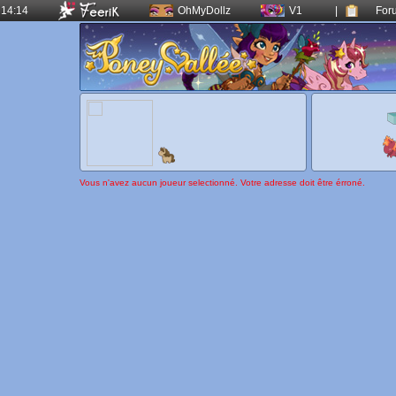
14:14
OhMyDollz
V1
|
For
Vous n'avez aucun joueur selectionné. Votre adresse doit être érroné.