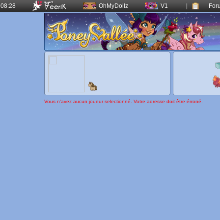
08:28
OhMyDollz
V1
|
For
Vous n'avez aucun joueur selectionné. Votre adresse doit être érroné.