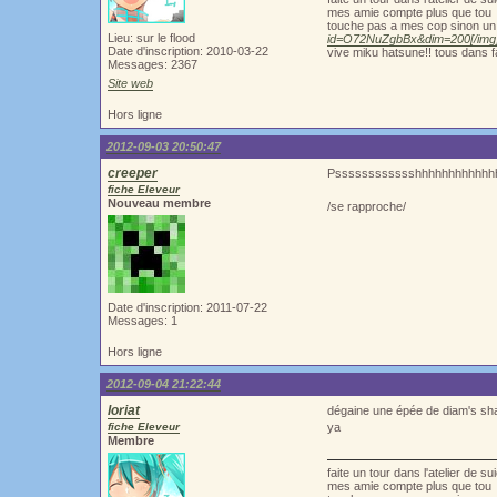
mes amie compte plus que tou
touche pas a mes cop sinon un 
Lieu: sur le flood
id=O72NuZgbBx&dim=200[/img
Date d'inscription: 2010-03-22
vive miku hatsune!! tous dans f
Messages: 2367
Site web
Hors ligne
2012-09-03 20:50:47
creeper
Psssssssssssshhhhhhhhhhhhhhhhhiiiiiiii
fiche Eleveur
Nouveau membre
/se rapproche/
Date d'inscription: 2011-07-22
Messages: 1
Hors ligne
2012-09-04 21:22:44
loriat
dégaine une épée de diam's sh
fiche Eleveur
ya
Membre
faite un tour dans l'atelier de 
mes amie compte plus que tou