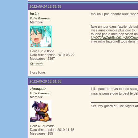
2012-09-14 18:38:58
loriat
moi chui pas encore allez l'aba
fiche Eleveur
Membre
faite un tour dans l'atelier de 
mes amie compte plus que tou
touche pas a mes cop sinon un 
id=O72NuZgbBx&dim=200[/img
vive miku hatsune!! tous dans f
Lieu: sur le flood
Date d'inscription: 2010-03-22
Messages: 2367
Site web
Hors ligne
2012-09-19 15:51:55
zipoupou
Lilia, peut etre pas tout de sui
fiche Eleveur
mais je pense que tu peut te déb
Membre
Security guard at Five Nights A
Lieu: A Equestria
Date d'inscription: 2010-11-15
Messages: 185