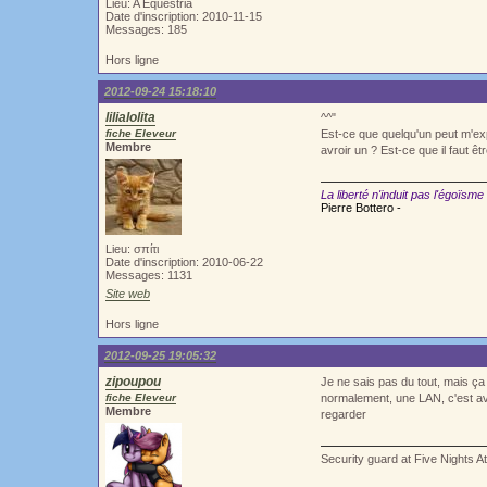
Lieu: A Equestria
Date d'inscription: 2010-11-15
Messages: 185
Hors ligne
2012-09-24 15:18:10
lilialolita
^^"
fiche Eleveur
Est-ce que quelqu'un peut m'exp
Membre
avroir un ? Est-ce que il faut ê
La liberté n'induit pas l'égoïsme
Pierre Bottero -
Lieu: σπίτι
Date d'inscription: 2010-06-22
Messages: 1131
Site web
Hors ligne
2012-09-25 19:05:32
zipoupou
Je ne sais pas du tout, mais ça 
fiche Eleveur
normalement, une LAN, c'est ave
Membre
regarder
Security guard at Five Nights A