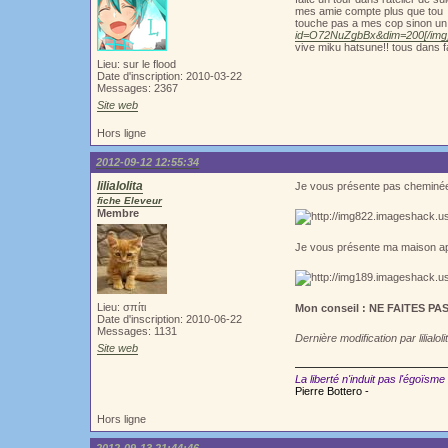
mes amie compte plus que tou
touche pas a mes cop sinon un 
id=O72NuZgbBx&dim=200[/img
vive miku hatsune!! tous dans f
Lieu: sur le flood
Date d'inscription: 2010-03-22
Messages: 2367
Site web
Hors ligne
2012-09-12 12:55:34
lilialolita
Je vous présente pas cheminée
fiche Eleveur
Membre
Je vous présente ma maison a
Lieu: σπίτι
Mon conseil : NE FAITES P
Date d'inscription: 2010-06-22
Messages: 1131
Dernière modification par lilialo
Site web
La liberté n'induit pas l'égoïsme
Pierre Bottero -
Hors ligne