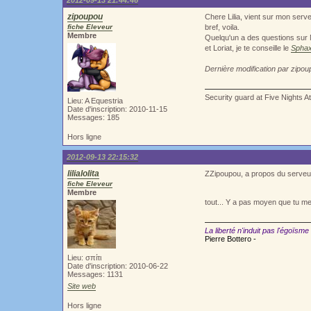
2012-09-13 21:44:46
zipoupou
Chere Lilia, vient sur mon serve
fiche Eleveur
bref, voila.
Membre
Quelqu'un a des questions sur 
et Loriat, je te conseille le
Sphax
Dernière modification par zipo
Security guard at Five Nights A
Lieu: A Equestria
Date d'inscription: 2010-11-15
Messages: 185
Hors ligne
2012-09-13 22:15:32
lilialolita
ZZipoupou, a propos du serveur 
fiche Eleveur
Membre
tout... Y a pas moyen que tu me
La liberté n'induit pas l'égoïsme
Pierre Bottero -
Lieu: σπίτι
Date d'inscription: 2010-06-22
Messages: 1131
Site web
Hors ligne