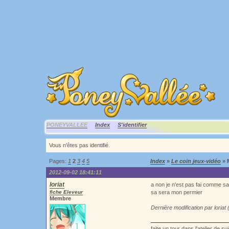
PONEYVALLEE
Index
S'identifier
Vous n'êtes pas identifié.
Pages:
1
2
3
4
5
Index
»
Le coin jeux-vidéo
» 
2012-09-02 18:41:11
loriat
a non je n'est pas fai comme sa
fiche Eleveur
sa sera mon permier
Membre
Dernière modification par loria
faite un tour dans l'atelier de 