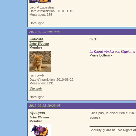
Lieu: A Equestria
Date d'inscription: 2010-11-15
Messages: 185
Hors ligne
2012-09-25 19:19:03
lilialolita
ok :D
fiche Eleveur
Membre
La liberté n'induit pas l'égoïsme
Pierre Bottero -
Lieu: σπίτι
Date d'inscription: 2010-06-22
Messages: 1131
Site web
Hors ligne
2012-09-25 19:23:05
zipoupou
Chez pas, ils disant rien sur la
fiche Eleveur
acces)
Membre
Security guard at Five Nights A