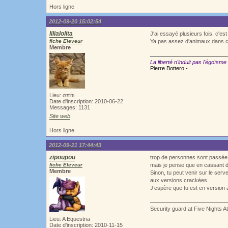
Hors ligne
2012-09-20 15:02:54
lilialolita
J'ai essayé plusieurs fois, c'es
fiche Eleveur
Ya pas assez d'animaux dans c
Membre
La liberté n'induit pas l'égoïsme
Pierre Bottero -
Lieu: σπίτι
Date d'inscription: 2010-06-22
Messages: 1131
Site web
Hors ligne
2012-09-21 17:44:43
zipoupou
trop de personnes sont passée 
fiche Eleveur
mais je pense que en cassant d
Membre
Sinon, tu peut venir sur le serv
aux versions crackées.
J’espère que tu est en version 
Security guard at Five Nights A
Lieu: A Equestria
Date d'inscription: 2010-11-15