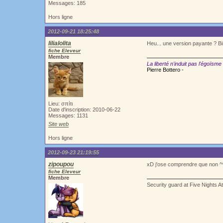
Messages: 185
Hors ligne
2012-09-21 18:25:48
lilialolita
Heu... une version payante ? Bin
fiche Eleveur
Membre
La liberté n'induit pas l'égoïsme
Pierre Bottero -
Lieu: σπίτι
Date d'inscription: 2010-06-22
Messages: 1131
Site web
Hors ligne
2012-09-23 21:19:55
zipoupou
xD j'ose comprendre que non ^
fiche Eleveur
Membre
Security guard at Five Nights A