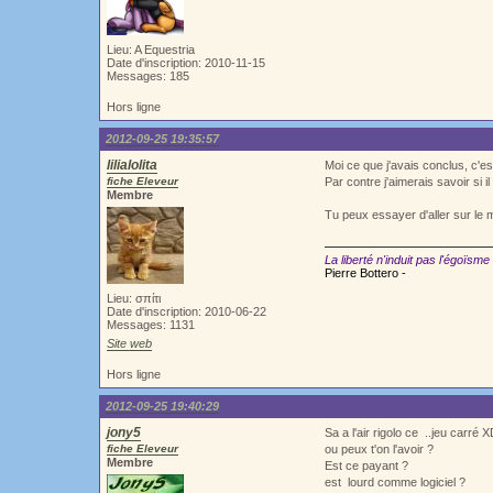
Lieu: A Equestria
Date d'inscription: 2010-11-15
Messages: 185
Hors ligne
2012-09-25 19:35:57
lilialolita
Moi ce que j'avais conclus, c'est
fiche Eleveur
Par contre j'aimerais savoir si i
Membre
Tu peux essayer d'aller sur le 
La liberté n'induit pas l'égoïsme
Pierre Bottero -
Lieu: σπίτι
Date d'inscription: 2010-06-22
Messages: 1131
Site web
Hors ligne
2012-09-25 19:40:29
jony5
Sa a l'air rigolo ce ..jeu carré 
fiche Eleveur
ou peux t'on l'avoir ?
Membre
Est ce payant ?
est lourd comme logiciel ?