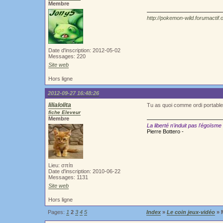
Membre
http://pokemon-wild.forumactif.
Date d'inscription: 2012-05-02
Messages: 220
Site web
Hors ligne
2012-09-27 16:48:26
lilialolita
Tu as quoi comme ordi portable 
fiche Eleveur
Membre
La liberté n'induit pas l'égoïsme
Pierre Bottero -
Lieu: σπίτι
Date d'inscription: 2010-06-22
Messages: 1131
Site web
Hors ligne
Pages:
1
2
3
4
5
Index
»
Le coin jeux-vidéo
» 