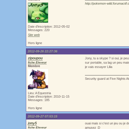
http://pokemon-wild.forumactif.
Date d'inscription: 2012-05-02
Messages: 220
Site web
Hors ligne
2012-09-26 22:27:36
zipoupou
Jony, tu a skype ? si oui, je pe
fiche Eleveur
sur portable, sa lag un peu mai
Membre
je vais essayer Lilia
Security guard at Five Nights A
Lieu: A Equestria
Date d'inscription: 2010-11-15
Messages: 185
Hors ligne
2012-09-27 07:53:15
jony5
ouai mais si c'est un jeu ou je 
fiche Eleveur
amusez :D