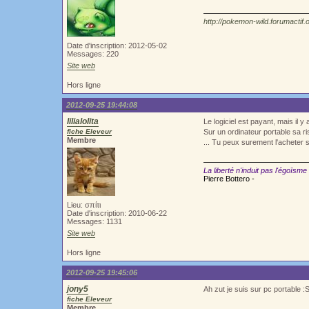
http://pokemon-wild.forumactif.
Date d'inscription: 2012-05-02
Messages: 220
Site web
Hors ligne
2012-09-25 19:44:08
lilialolita
Le logiciel est payant, mais il y 
fiche Eleveur
Sur un ordinateur portable sa r
Membre
... Tu peux surement l'acheter s
La liberté n'induit pas l'égoïsme
Pierre Bottero -
Lieu: σπίτι
Date d'inscription: 2010-06-22
Messages: 1131
Site web
Hors ligne
2012-09-25 19:45:06
jony5
Ah zut je suis sur pc portable :S
fiche Eleveur
Membre