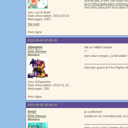
touche pas a mes cop sinon un 
id=O72NuZgbBx&dim=200[/img
vive miku hatsune!! tous dans f
Lieu: sur le flood
Date d'inscription: 2010-03-22
Messages: 2367
Site web
Hors ligne
2012-09-09 12:26:28
zipoupou
fait un /killall creeper
fiche Eleveur
^^
Membre
bah salut creeper, ça fait plais
Security guard at Five Nights A
Lieu: A Equestria
Date d'inscription: 2010-11-15
Messages: 185
Hors ligne
2012-09-09 15:38:32
loriat
je confirment
fiche Eleveur
quelqu'un ne connaitrai pas un 
Membre
faite un tour dans l'atelier de 