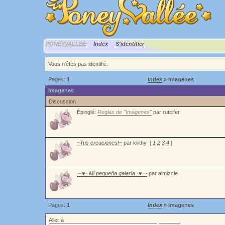
PONEYVALLEE
Index
S'identifier
Vous n'êtes pas identifié.
Pages:
1
Index
» Imagenes
Imagenes
Discussion
Épinglé:
Reglas de "Imágenes"
par rutcifer
~Tus creaciones!~
par kiiithy
[
1
2
3
4
]
~·♥· Mi pequeña galería ·♥·~
par almizcle
Pages:
1
Index
» Imagenes
Aller à