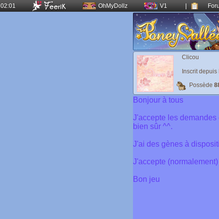
02:01
OhMyDollz
V1
|
For
Clicou
Inscrit depuis
Possède
8
Bonjour à tous
J'accepte les demandes d
bien sûr ^^.
J'ai des gènes à disposit
J'accepte (normalement) 
Bon jeu