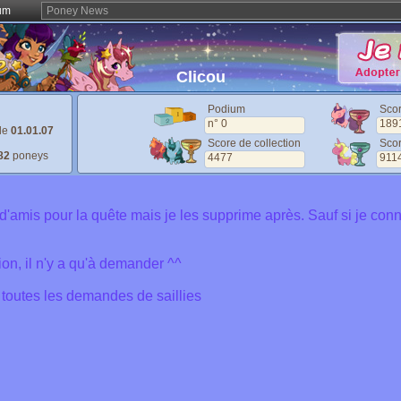
um
Poney News
Clicou
Podium
Sco
n° 0
189
 le
01.01.07
Score de collection
Scor
82
poneys
4477
911
'amis pour la quête mais je les supprime après. Sauf si je con
ion, il n'y a qu'à demander ^^
toutes les demandes de saillies