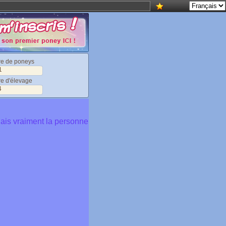
re de poneys
1
e d'élevage
4
nais vraiment la personne